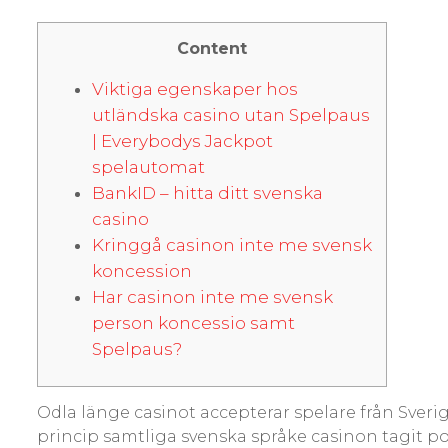
Content
Viktiga egenskaper hos
utländska casino utan Spelpaus
| Everybodys Jackpot
spelautomat
BankID – hitta ditt svenska
casino
Kringgå casinon inte me svensk
koncession
Har casinon inte me svensk
person koncessio samt
Spelpaus?
Odla länge casinot accepterar spelare från Sverige
princip samtliga svenska språke casinon tagit po