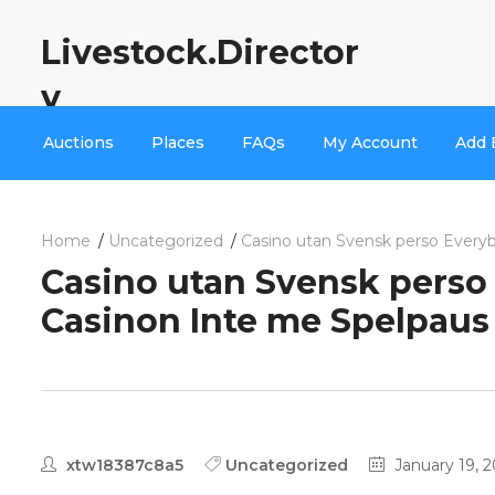
Livestock.Director
y
Auctions
Places
FAQs
My Account
Add 
Home
Uncategorized
Casino utan Svensk perso Every
Casino utan Svensk perso
Casinon Inte me Spelpaus
xtw18387c8a5
Uncategorized
January 19, 