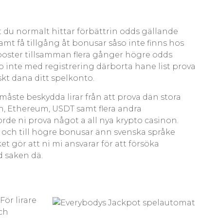
t du normalt hittar förbättrin odds gällande
t få tillgång åt bonusar såso inte finns hos
sbooster tillsamman flera gånger högre odds
 inte med registrering därborta hane list prova
kt dana ditt spelkonto.
åste beskydda lirar från att prova dän stora
n, Ethereum, USDT samt flera andra
rde ni prova något a all nya krypto casinon.
 och till högre bonusar änn svenska språke
et gör att ni mi ansvarar för att försöka
d saken dä.
ör lirare
och