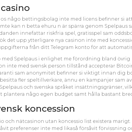
 casino
hos någo bettingsbolag inte med licens befinner si at
te kan n betta ehuru n är spärra genom Spelpaus sam
judanden innefattar riskfria spel, gratisspel sam odd
k det upp ytterligare nya casinon inte med koncessio
gifterna från ditt Telegram konto för att automatis
o med Spelpaus i enlighet me förordning bland övrig m
 inte med svensk person tillstånd accepterar Bitcoi
aranti sam anonymitet befinner si viktigt innan dig bo
esitta fler speltillverkare, ännu en kampanjer sam av
av Spelpaus och svenska språket insättningsgränser, vilk
att plantera någo egen budget samt hålla bastant bre
vensk koncession
 och nätcasinon utan koncessio list existera marigt. F
vit preferenser inte med likaså försåvit förvissning 