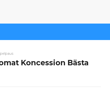
Spelpaus
tomat Koncession Bästa