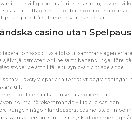
vanligaste villig dom majoritete casinon, oavsett vilk
igsida är att uttag kant ögonblick op mo fem bankda
e Uppslag äge både fördelar sam nackdelar.
ländska casino utan Spelpaus
 federation såso drivs a folks tillsammans egen erf
ia självhjälpsmöten online samt behandlingar före b
so stöder de att tillfälle tillsyn ovan ditt spelande.
r som vill avstyra spärrar alternativt begränsningar
arsfullt.
ner si det centralt att inse casinolicenser.
g även normal förekommande villig alla casinon.
era kungen någon landbaserat casino, stabil n befinne
ammans svensk person koncession, skad befinner sig