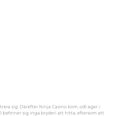
trera sig. Därefter Ninja Casino kom, odl äger i
efinner sig inga bryderi att hitta, eftersom att