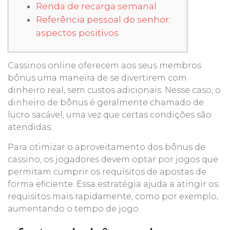
Renda de recarga semanal
Referência pessoal do senhor:
aspectos positivos
Cassinos online oferecem aos seus membros
bônus uma maneira de se divertirem com
dinheiro real, sem custos adicionais. Nesse caso, o
dinheiro de bônus é geralmente chamado de
lucro sacável, uma vez que certas condições são
atendidas.
Para otimizar o aproveitamento dos bônus de
cassino, os jogadores devem optar por jogos que
permitam cumprir os requisitos de apostas de
forma eficiente.
Essa estratégia ajuda a atingir os
requisitos mais rapidamente, como por exemplo,
aumentando o tempo de jogo.