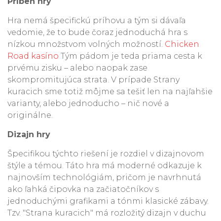
Príbeh hry
Hra nemá špecifickú príhovu a tým si dávaľa
vedomie, že to bude čoraz jednoduchá hra s
nízkou množstvom volných možností.
Chicken
Road kasíno
Tým pádom je teda priama cesta k
prvému zisku – alebo naopak zase
skompromitujúca strata. V prípade Strany
kuracich sme totiž môjme sa tešiť len na najľahšie
varianty, alebo jednoducho – nič nové a
originálne.
Dizajn hry
Špecifikou týchto riešení je rozdiel v dizajnovom
štýle a témou. Táto hra má moderné odkazuje k
najnovším technológiám, pričom je navrhnutá
ako ľahká čipovka na začiatočníkov s
jednoduchými grafikami a tónmi klasické zábavy.
Tzv. "Strana kuracich" má rozložitý dizajn v duchu