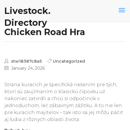
Livestock.
Directory
Chicken Road Hra
xtw18387c8a5
Uncategorized
January 24, 2026
Strana kuracich je špecifická riešením pre tých,
ktorí sú zaujímaním o klasickú čipovku už
nakoniec zatvrdli a chcú si odpočinok v
jednoduchom, leč zábavnym zážitku. A to nie len
pre kuracich majitelov – tak isto sa jej môžu páčiť
aj ľudia z rôznych oblasti života.