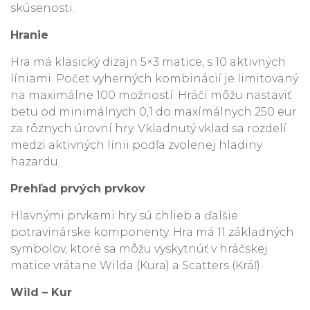
skúsenosti.
Hranie
Hra má klasický dizajn 5×3 matice, s 10 aktivných
líniami. Počet vyherných kombinácií je limitovaný
na maximálne 100 možností. Hráči môžu nastaviť
betu od minimálnych 0,1 do maxímálnych 250 eur
za rôznych úrovní hry. Vkladnutý vklad sa rozdelí
medzi aktivných línii podľa zvolenej hladiny
hazardu.
Prehľad prvých prvkov
Hlavnými prvkami hry sú chlieb a ďalšie
potravinárske komponenty. Hra má 11 základných
symbolov, ktoré sa môžu vyskytnúť v hráčskej
matice vrátane Wilda (Kura) a Scatters (Kráľ).
Wild – Kur