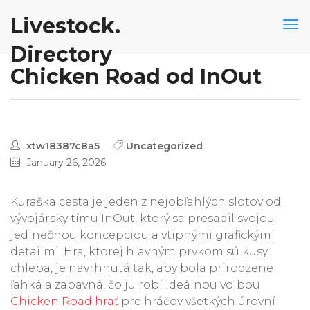
Livestock.
Directory
Chicken Road od InOut
xtw18387c8a5
Uncategorized
January 26, 2026
Kuraška cesta je jeden z nejobľahlých slotov od
vývojársky tímu InOut, ktorý sa presadil svojou
jedinečnou koncepciou a vtipnými grafickými
detailmi. Hra, ktorej hlavným prvkom sú kusy
chleba, je navrhnutá tak, aby bola prirodzene
ľahká a zabavná, čo ju robí ideálnou volbou
Chicken Road hrať
pre hráčov všetkých úrovní