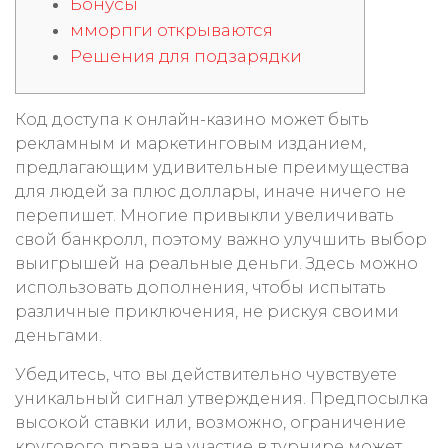
Бонусы
мморпги открываются
Решения для подзарядки
Код доступа к онлайн-казино может быть
рекламным и маркетинговым изданием,
предлагающим удивительные преимущества
для людей за плюс доллары, иначе ничего не
перепишет. Многие привыкли увеличивать
свой банкролл, поэтому важно улучшить выбор
выигрышей на реальные деньги. Здесь можно
использовать дополнения, чтобы испытать
различные приключения, не рискуя своими
деньгами.
Убедитесь, что вы действительно чувствуете
уникальный сигнал утверждения.
Предпосылка
высокой ставки или, возможно, ограничение
кругового права на участие в турнире может