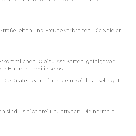
 Straße leben und Freude verbreiten. Die Spieler
erkömmlichen 10 bis J-Ase Karten, gefolgt von
er Hühner-Familie selbst.
s. Das Grafik-Team hinter dem Spiel hat sehr gut
n sind. Es gibt drei Haupttypen: Die normale