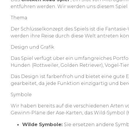
entführen werden. Wir werden uns diesem Spiel 
Thema
Der Schlüsselkonzept des Spiels ist die Fantasi
werden ihre Reise durch diese Welt antreten k
Design und Grafik
Das Spiel verfügt über ein umfangreiches Portfo
Hunden (Rottweiler, Golden Retriever), Vogel-Ti
Das Design ist farbenfroh und bietet eine gute Er
gearbeitet, da jede Funktion einzigartig und ber
Symbole
Wir haben bereits auf die verschiedenen Arten v
Gewinn-Pläne der Ase-Karten, das Wild-Symbol (
Wilde Symbole:
Sie ersetzen andere Symbo