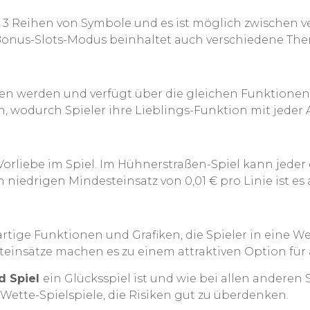
je 3 Reihen von Symbole und es ist möglich zwischen
 Bonus-Slots-Modus beinhaltet auch verschiedene T
hen werden und verfügt über die gleichen Funktionen w
en, wodurch Spieler ihre Lieblings-Funktion mit jed
orliebe im Spiel. Im Hühnerstraßen-Spiel kann jeder 
edrigen Mindesteinsatz von 0,01 € pro Linie ist es a
artige Funktionen und Grafiken, die Spieler in eine W
nsätze machen es zu einem attraktiven Option für al
d Spiel
ein Glücksspiel ist und wie bei allen andere
Wette-Spielspiele, die Risiken gut zu überdenken.