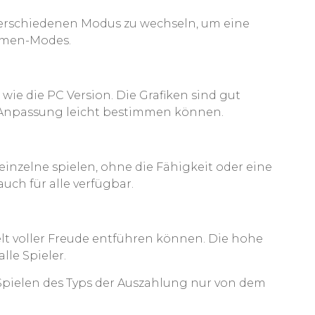
 verschiedenen Modus zu wechseln, um eine
hemen-Modes.
ie die PC Version. Die Grafiken sind gut
er Anpassung leicht bestimmen können.
einzelne spielen, ohne die Fähigkeit oder eine
uch für alle verfügbar.
elt voller Freude entführen können. Die hohe
le Spieler.
n Spielen des Typs der Auszahlung nur von dem