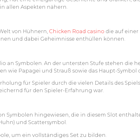
in allen Aspekten nähern.
e-Welt von Hühnern,
Chicken Road casino
die auf einer
önnen und dabei Geheimnisse enthüllen können.
lio an Symbolen. An der untersten Stufe stehen die h
eren wie Papagei und Strauß sowie das Haupt-Symbol d
holung für Spieler durch die vielen Details des Spiel
eichernd für den Spieler-Erfahrung war.
on Symbolen hingewiesen, die in diesem Slot enthalte
Huhn) und Scattersymbol.
le, um ein vollständiges Set zu bilden.