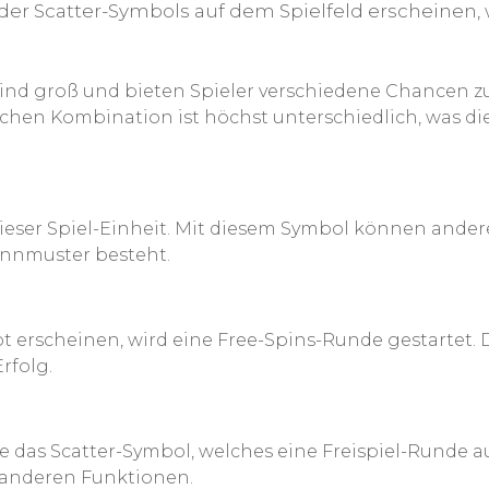
r Scatter-Symbols auf dem Spielfeld erscheinen, w
sind groß und bieten Spieler verschiedene Chancen 
ichen Kombination ist höchst unterschiedlich, was d
ieser Spiel-Einheit. Mit diesem Symbol können ander
innmuster besteht.
t erscheinen, wird eine Free-Spins-Runde gestartet.
rfolg.
e das Scatter-Symbol, welches eine Freispiel-Runde a
 anderen Funktionen.