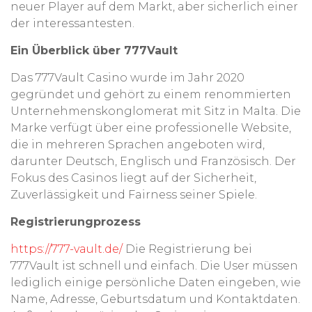
neuer Player auf dem Markt, aber sicherlich einer
der interessantesten.
Ein Überblick über 777Vault
Das 777Vault Casino wurde im Jahr 2020
gegründet und gehört zu einem renommierten
Unternehmenskonglomerat mit Sitz in Malta. Die
Marke verfügt über eine professionelle Website,
die in mehreren Sprachen angeboten wird,
darunter Deutsch, Englisch und Französisch. Der
Fokus des Casinos liegt auf der Sicherheit,
Zuverlässigkeit und Fairness seiner Spiele.
Registrierungprozess
https://777-vault.de/
Die Registrierung bei
777Vault ist schnell und einfach. Die User müssen
lediglich einige persönliche Daten eingeben, wie
Name, Adresse, Geburtsdatum und Kontaktdaten.