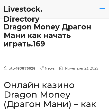
Livestock.
Directory
Dragon Money Драгон
Мани как начать
играть.169
xtw183876628
News
November 23, 2025
Онлайн казино
Dragon Money
(Драгон Мани) – как