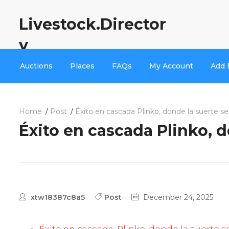
Livestock.Director
y
Auctions
Places
FAQs
My Account
Add 
Home
Post
Éxito en cascada Plinko, donde la suerte se
Éxito en cascada Plinko, d
xtw18387c8a5
Post
December 24, 2025