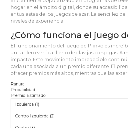
Inicialmente popularizado en programas de telev
hogar en el ámbito digital, donde su accesibilida
entusiastas de los juegos de azar. La sencillez d
niveles de experiencia.
¿Cómo funciona el juego d
El funcionamiento del juego de Plinko es increíb
un tablero vertical lleno de clavijas o espigas. 
impacto. Este movimiento impredecible continúa h
cada una asociada a un premio diferente. El premi
ofrecer premios más altos, mientras que las ext
Ranura
Probabilidad
Premio Estimado
Izquierda (1)
Centro Izquierda (2)
Centro (3)