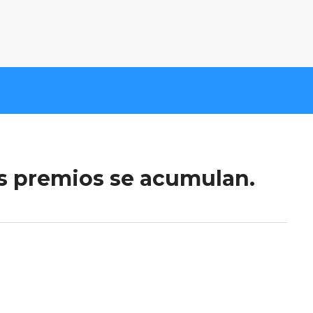
los premios se acumulan.