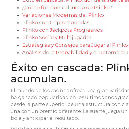
Éxito en cascada: Plinko, donde la suerte 
¿Cómo funciona el juego de Plinko?
Variaciones Modernas del Plinko
Plinko con Criptomonedas
Plinko con Jackpots Progresivos
Plinko Social y Multijugador
Estrategias y Consejos para Jugar al Plinko
Análisis de la Probabilidad y el Retorno al
Éxito en cascada: Plin
acumulan.
El mundo de los casinos ofrece una gran variedad 
ha ganado popularidad en los últimos años graci
desde la parte superior de una estructura con clav
una con un premio diferente. La suerte juega un 
bola y anticipar el resultado.