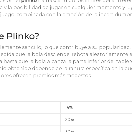
isión, el
plinko
ha trascendido los límites del entret
d y la posibilidad de jugar en cualquier momento y lu
el juego, combinada con la emoción de la incertidumbre
e Plinko?
lemente sencillo, lo que contribuye a su popularidad. 
A medida que la bola desciende, rebota aleatoriamente 
asta que la bola alcanza la parte inferior del tabler
o obtenido depende de la ranura específica en la que 
eriores ofrecen premios más modestos.
15%
20%
30%