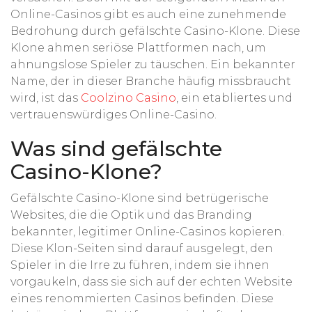
Online-Casinos gibt es auch eine zunehmende
Bedrohung durch gefälschte Casino-Klone. Diese
Klone ahmen seriöse Plattformen nach, um
ahnungslose Spieler zu täuschen. Ein bekannter
Name, der in dieser Branche häufig missbraucht
wird, ist das
Coolzino Casino
, ein etabliertes und
vertrauenswürdiges Online-Casino.
Was sind gefälschte
Casino-Klone?
Gefälschte Casino-Klone sind betrügerische
Websites, die die Optik und das Branding
bekannter, legitimer Online-Casinos kopieren.
Diese Klon-Seiten sind darauf ausgelegt, den
Spieler in die Irre zu führen, indem sie ihnen
vorgaukeln, dass sie sich auf der echten Website
eines renommierten Casinos befinden. Diese