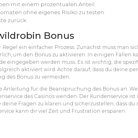
ben mit einem prozentualen Anteil.
utomaten ohne eigenes Risiko zu testen.
te zurück.
wildrobin Bonus
er Regel ein einfacher Prozess. Zunächst muss man si
derlich, um den Bonus zu aktivieren. In einigen Fälle
e eingegeben werden muss. Es ist wichtig, die spezi
olgreich aktiviert wird. Achte darauf, dass du deine 
ng des Bonus zu vermeiden.
rte Anleitung für die Beanspruchung des Bonus an. W
enservice des Casinos wenden. Der Kundenservice ist 
le deine Fragen zu klären und sicherzustellen, dass 
ce kann dir viel Zeit und Frustration ersparen.