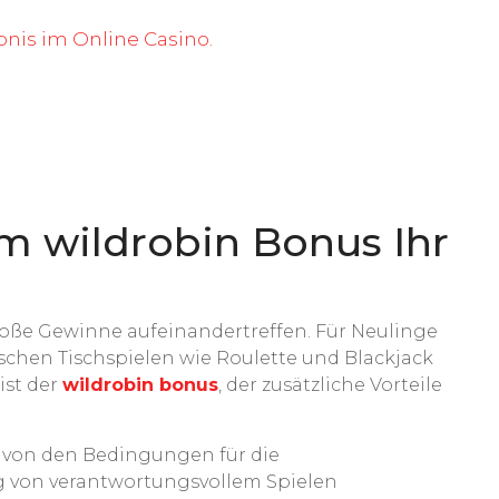
nis im Online Casino.
m wildrobin Bonus Ihr
oße Gewinne aufeinandertreffen. Für Neulinge
ischen Tischspielen wie Roulette und Blackjack
ist der
wildrobin bonus
, der zusätzliche Vorteile
von den Bedingungen für die
ng von verantwortungsvollem Spielen