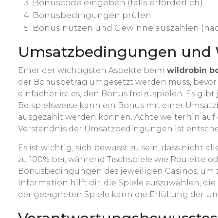
Bonuscode eingeben (falls erforderlich)
Bonusbedingungen prüfen
Bonus nutzen und Gewinne auszahlen (nac
Umsatzbedingungen und 
Einer der wichtigsten Aspekte beim
wildrobin b
der Bonusbetrag umgesetzt werden muss, bevor
einfacher ist es, den Bonus freizuspielen. Es g
Beispielsweise kann ein Bonus mit einer Umsat
ausgezahlt werden können. Achte weiterhin auf 
Verständnis der Umsatzbedingungen ist entsche
Es ist wichtig, sich bewusst zu sein, dass nicht
zu 100% bei, während Tischspiele wie Roulette o
Bonusbedingungen des jeweiligen Casinos, um zu
Information hilft dir, die Spiele auszuwählen, di
der geeigneten Spiele kann die Erfüllung der U