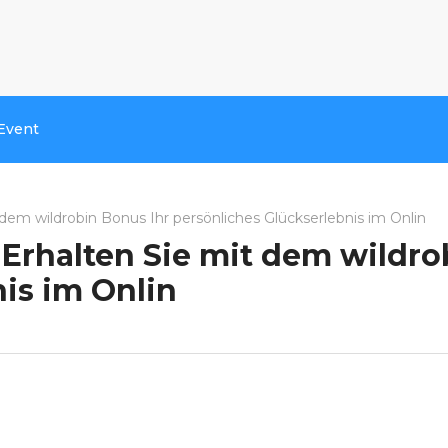
Event
em wildrobin Bonus Ihr persönliches Glückserlebnis im Onlin
rhalten Sie mit dem wildro
is im Onlin