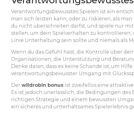
Verantwortungsbewusste
Verantwortungsbewusstes Spielen ist ein entsc
man sich leisten kann, oder zu riskieren, als man 
du nicht überschreiten darfst, und spiele nur mit
stellen, um dein Spielverhalten zu kontrollieren, 
Linie Unterhaltung sein sollte und niemals als M
Wenn du das Gefühl hast, die Kontrolle über dein 
Organisationen, die Unterstützung und Beratung 
Denke daran, dass es keine Schande ist, um Hilfe
verantwortungsbewusster Umgang mit Glücksspie
Der
wildrobin bonus
ist zweifellos eine attrakt
Es ist jedoch unerlässlich, die Bedingungen des
richtigen Strategie und einem bewussten Umgan
ein sicheres und unterhaltsames Spielerlebnis g