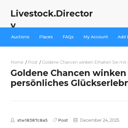
Livestock.Director
y
Auctions
Places
FAQs
My Account
Add 
Home
Post
Goldene Chancen winken Erhalten Sie mit d
Goldene Chancen winken E
persönliches Glückserlebn
xtw18387c8a5
Post
December 24, 2025