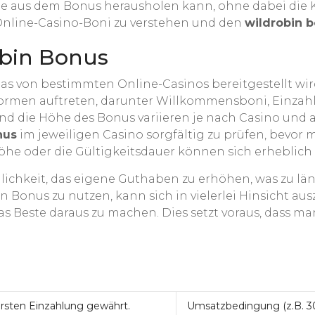
aus dem Bonus herausholen kann, ohne dabei die Kontr
 Online-Casino-Boni zu verstehen und den
wildrobin 
obin Bonus
 das von bestimmten Online-Casinos bereitgestellt w
Formen auftreten, darunter Willkommensboni, Einzah
die Höhe des Bonus variieren je nach Casino und aktu
nus
im jeweiligen Casino sorgfältig zu prüfen, bevor
he oder die Gültigkeitsdauer können sich erheblich
Möglichkeit, das eigene Guthaben zu erhöhen, was zu 
 Bonus zu nutzen, kann sich in vielerlei Hinsicht au
s Beste daraus zu machen. Dies setzt voraus, dass m
ersten Einzahlung gewährt.
Umsatzbedingung (z.B. 30