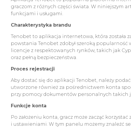
graczom z różnych części świata. W niniejszym a
funkcjami i usługami.
Charakterystyka brandu
Tenobet to aplikacja internetowa, która został
powstania Tenobet zdobył szeroką popularność w
licencje z respektowanych rynków, takich jak Cyp
oraz pełną bezpieczeństwa.
Proces rejestracji
Aby dostać się do aplikacji Tenobet, należy podać
utworzone również za pośrednictwem konta społe
przy pomocy dokumentów personalnych takich ja
Funkcje konta
Po założeniu konta, gracz może zacząć korzystać
i ustawieniami. W tym panelu możemy znaleźć sekc