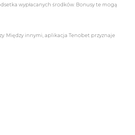
 odsetka wypłacanych środków. Bonusy te mogą
y. Między innymi, aplikacja Tenobet przyznaje