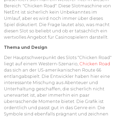
Bereich: "Chicken Road". Diese Slotmaschine von
NetEnt ist sicherlich kein Unbekanntes im
Umlauf, aber es wird noch immer über dieses
Spiel diskutiert. Die Frage lautet also, was macht
diesen Slot so beliebt und ob er tatsächlich ein
wertvolles Angebot für Casinospielern darstellt.
Thema und Design
Der Hauptschwerpunkt des Slots "Chicken Road"
liegt auf einem Western-Szenario,
Chicken Road
das sich an der US-amerikanischen Route 66
entlangabspielt. Die Entwickler haben hier eine
interessante Mischung aus Abenteuer und
Unterhaltung geschaffen, die sicherlich nicht
unerwartet ist, aber immerhin ein paar
überraschende Momente bietet. Die Grafik ist
ordentlich und passt gut in das Genre ein. Die
Symbole sind ebenfalls prägnant und zeichnen