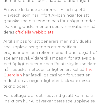
demonstrerar på den snabba förändringen.
En av de ledande aktörerna i AI och spel är
Playtech, som har infört AI-lösningar för att
granska spelbeteenden och förutsäga trender.
Du kan granska mer om deras innovationer på
deras
officiella webbplats
.
AI tillämpas för att generera mer individuella
spelupplevelser genom att modifiera
erbjudanden och rekommendationer utgått på
spelarnas val. Vidare tillämpas AI för att avslöja
bedrägligt beteende och för att skydda spelare
från oetiska metoder. Enligt en artikel på
The
Guardian
har åtskilliga casinon förut sett en
reduktion av oegentligheter tack vare dessa
teknologier.
För deltagare är det nödvändigt att komma till
insikt om hur AI påverkar deras spelupplevelse.