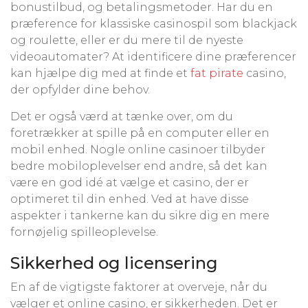
bonustilbud, og betalingsmetoder. Har du en
præference for klassiske casinospil som blackjack
og roulette, eller er du mere til de nyeste
videoautomater? At identificere dine præferencer
kan hjælpe dig med at finde et
fat pirate
casino,
der opfylder dine behov.
Det er også værd at tænke over, om du
foretrækker at spille på en computer eller en
mobil enhed. Nogle online casinoer tilbyder
bedre mobiloplevelser end andre, så det kan
være en god idé at vælge et casino, der er
optimeret til din enhed. Ved at have disse
aspekter i tankerne kan du sikre dig en mere
fornøjelig spilleoplevelse.
Sikkerhed og licensering
En af de vigtigste faktorer at overveje, når du
vælger et online casino, er sikkerheden. Det er