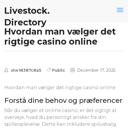
Livestock.
Directory
Hvordan man vælger det
rigtige casino online
xtw18387c8a5
Public
December 17, 2025
Hvordan man vælger det rigtige casino online
Forstå dine behov og præferencer
Når du vælger et online casino, er det vigtigt at
overveje, hvad du personligt ønsker fra din
spilleoplevelse. Dette kan inkludere spiludvalg,