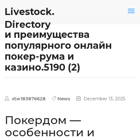
Livestock.
Directory
и преимущества
популярного онлайн
покер-рума и
казино.5190 (2)
xtw183876628
News
December 13, 2025
Покердом —
особенности и