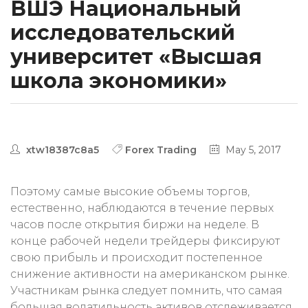
ВШЭ Национальный
исследовательский
университет «Высшая
школа экономики»
xtw18387c8a5
Forex Trading
May 5, 2017
Поэтому самые высокие объемы торгов,
естественно, наблюдаются в течение первых
часов после открытия биржи на неделе. В
конце рабочей недели трейдеры фиксируют
свою прибыль и происходит постепенное
снижение активности на американском рынке.
Участникам рынка следует помнить, что самая
большая волатильность активов отслеживается