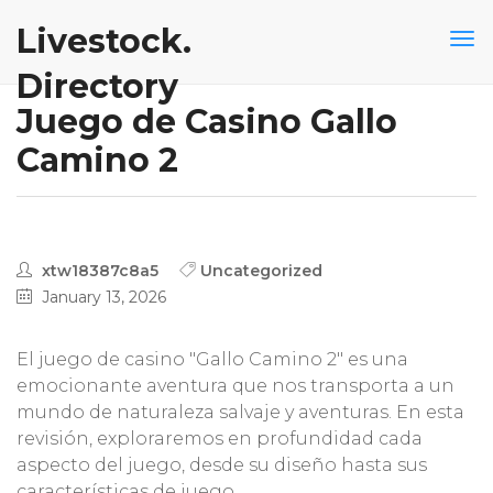
Livestock.
Directory
Juego de Casino Gallo
Camino 2
xtw18387c8a5
Uncategorized
January 13, 2026
El juego de casino "Gallo Camino 2" es una
emocionante aventura que nos transporta a un
mundo de naturaleza salvaje y aventuras. En esta
revisión, exploraremos en profundidad cada
aspecto del juego, desde su diseño hasta sus
características de juego.