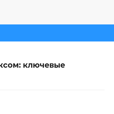
ы
ксом: ключевые