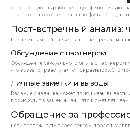
способствуют выработке эндорфинов и дают ва
так как оно помогает не только физически, но и
Пост-встречный анализ: 
После интимной близости важно провести анали
Обсуждение с партнером
Обсуждение сексуального опыта с партнером мо
что вызвало тревогу, а что понравилось. Это м
Личные заметки и выводы
Ведение дневника может помочь вам вывести из
происходит в вашей жизни, это может дать ва
Обращение за професси
Если тревожность перед сексом продолжает вл