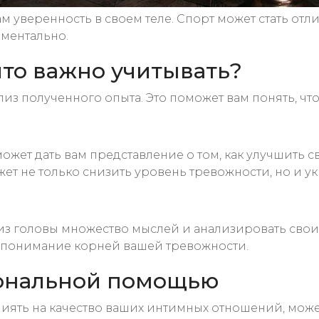
м уверенность в своем теле. Спорт может стать от
 ментально.
что важно учитывать?
з полученного опыта. Это поможет вам понять, что
жет дать вам представление о том, как улучшить 
ожет не только снизить уровень тревожности, но и у
 головы множество мыслей и анализировать свои чу
м понимание корней вашей тревожности.
ональной помощью
иять на качество ваших интимных отношений, може