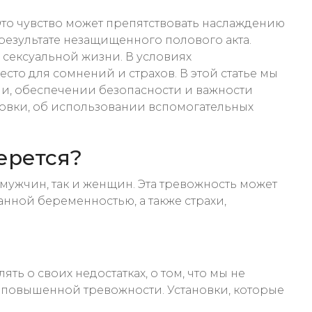
Это чувство может препятствовать наслаждению
 результате незащищенного полового акта.
 сексуальной жизни. В условиях
есто для сомнений и страхов. В этой статье мы
ии, обеспечении безопасности и важности
овки, об использовании вспомогательных
ерется?
ужчин, так и женщин. Эта тревожность может
нной беременностью, а также страхи,
ь о своих недостатках, о том, что мы не
т к повышенной тревожности. Установки, которые