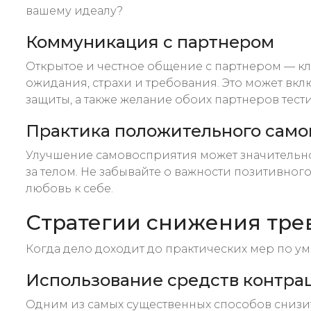
вашему идеалу?
Коммуникация с партнером
Открытое и честное общение с партнером — кл
ожидания, страхи и требования. Это может вк
защиты, а также желание обоих партнеров тест
Практика положительного сам
Улучшение самовосприятия может значительно 
за телом. Не забывайте о важности позитивног
любовь к себе.
Стратегии снижения тре
Когда дело доходит до практических мер по у
Использование средств контра
Одним из самых существенных способов снизи