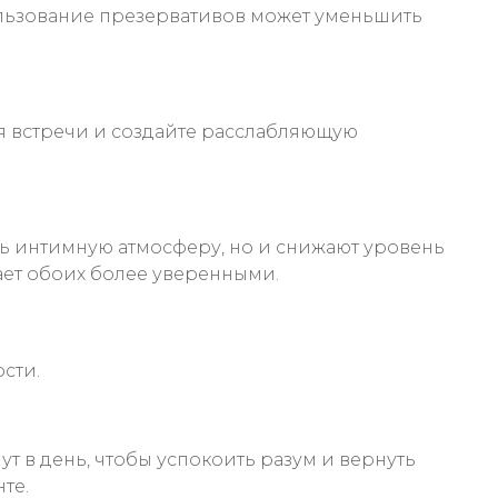
ользование презервативов может уменьшить
ля встречи и создайте расслабляющую
ть интимную атмосферу, но и снижают уровень
ает обоих более уверенными.
сти.
т в день, чтобы успокоить разум и вернуть
те.