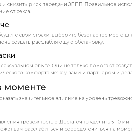
но и снизить риск передачи ЗППП. Правильное исп
ие от секса.
ече
бсудите свои страхи, выберите безопасное место д
мочь создать расслабляющую обстановку.
аски
сексуальном опыте. Они не только помогают созда
зического комфорта между вами и партнером и дел
в моменте
оказать значительное влияние на уровень тревожно
ения тревожностью. Достаточно уделить 5-10 мину
может вам расслабиться и сосредоточиться на момен