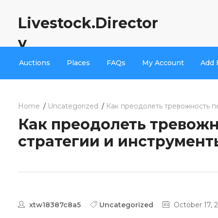
Livestock.Director
y
Auctions
Places
FAQs
My Account
Add 
Home
Uncategorized
Как преодолеть тревожность п
Как преодолеть тревожн
стратегии и инструмент
xtw18387c8a5
Uncategorized
October 17, 