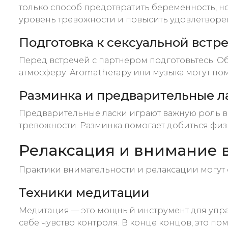
только способ предотвратить беременность, 
уровень тревожности и повысить удовлетворен
Подготовка к сексуальной встр
Перед встречей с партнером подготовьтесь. О
атмосферу. Aromatherapy или музыка могут по
Разминка и предварительные л
Предварительные ласки играют важную роль в 
тревожности. Разминка помогает добиться фи
Релаксация и внимание 
Практики внимательности и релаксации могут 
Техники медитации
Медитация — это мощный инструмент для управл
себе чувство контроля. В конце концов, это по