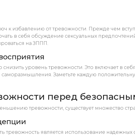
юч к избавлению от тревожности. Прежде чем всту
лючать в себя обсуждение сексуальных предпочтен
ироваться на ЗППП.
овосприятия
снизить уровень тревожности. Это включает в себя
о саморазмышления. Заметьте каждую положительную
вожности перед безопасны
меньшению тревожности, существует множество стр
цепции
ть тревожность является использование надежных 