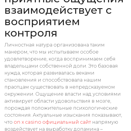
взаимодействует с
восприятием
контроля
Личностная натура организована таким
манером, что мы испытываем особое
удовлетворение, когда воспринимаем себя
владельцами собственной доли. Это базовая
нужда, которая развивалась веками
становления и способствовала нашим
праотцам существовать в непредсказуемом
окружении. Ощущение власти над условиями
активирует области удовольствия в мозге,
порождая положительные психологические
состояния. Актуальные изыскания показывают,
что
on x casino официальный сайт
напрямую
воздействует на выработку допамина –