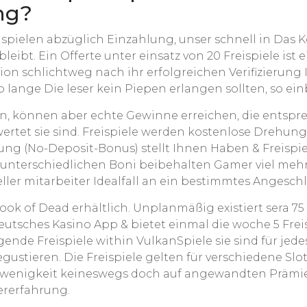
ng?
ispielen abzüglich Einzahlung, unser schnell in Das 
ibt. Ein Offerte unter einsatz von 20 Freispiele ist 
n schlichtweg nach ihr erfolgreichen Verifizierung I
so lange Die leser kein Piepen erlangen sollten, so 
n, können aber echte Gewinne erreichen, die entsp
tet sie sind. Freispiele werden kostenlose Drehung
ng (No-Deposit-Bonus) stellt Ihnen Haben & Freispiele
unterschiedlichen Boni beibehalten Gamer viel mehr G
ieller mitarbeiter Idealfall an ein bestimmtes Angeschl
 Book of Dead erhältlich. Unplanmäßig existiert sera 75 
tsches Kasino App & bietet einmal die woche 5 Freispi
de Freispiele within VulkanSpiele sie sind für jedes
gustieren. Die Freispiele gelten für verschiedene Slo
nigkeit keineswegs doch auf angewandten Prämie u
rerfahrung.