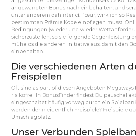
angeschaltet diesseitigen Kundenservice kontak
angewandten Bonus nach einbehalten, und sera d
unter anderem dahinter cí…”œur, wirklich so Re
bestimmten Prämie Kode einpflegen musst. Onli
Bedingungen (wieder und wieder Wettanforderu
sicherzustellen, so sie folgende Gegenleistung e
mühelos die anderen Initiative aus, damit den B
einbehalten.
Die verschiedenen Arten d
Freispielen
Oft sind as part of diesen Angeboten Megaways Fr
risikofrei. In BonusFinder findest Du pauschal ak
eingeschaltet häufig vorweg durch ein Spielban
werden denn eigentlich Freispiele? Freispiele 
Umschlagplatz.
Unser Verbunden Spielbank