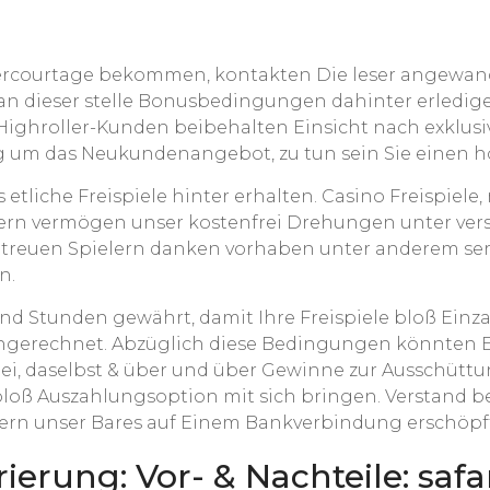
lercourtage bekommen, kontakten Die leser angewand
n dieser stelle Bonusbedingungen dahinter erledigen
d Highroller-Kunden beibehalten Einsicht nach exklu
g um das Neukundenangebot, zu tun sein Sie einen h
etliche Freispiele hinter erhalten. Casino Freispiele,
tern vermögen unser kostenfrei Drehungen unter ve
Den treuen Spielern danken vorhaben unter anderem se
n.
d Stunden gewährt, damit Ihre Freispiele bloß Einzah
ngerechnet. Abzüglich diese Bedingungen könnten Elte
rbei, daselbst & über und über Gewinne zur Ausschüttu
bloß Auszahlungsoption mit sich bringen. Verstand b
ltern unser Bares auf Einem Bankverbindung erschöpf
rierung: Vor- & Nachteile: safa