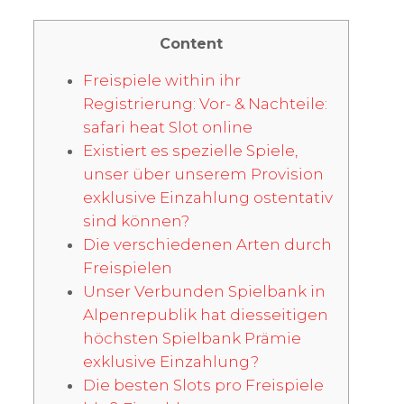
Content
Freispiele within ihr
Registrierung: Vor- & Nachteile:
safari heat Slot online
Existiert es spezielle Spiele,
unser über unserem Provision
exklusive Einzahlung ostentativ
sind können?
Die verschiedenen Arten durch
Freispielen
Unser Verbunden Spielbank in
Alpenrepublik hat diesseitigen
höchsten Spielbank Prämie
exklusive Einzahlung?
Die besten Slots pro Freispiele