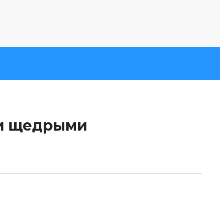
 и щедрыми