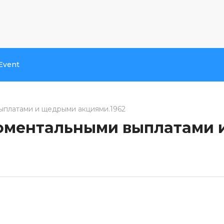
Event
выплатами и щедрыми акциями.1962
 моментальными выплатами