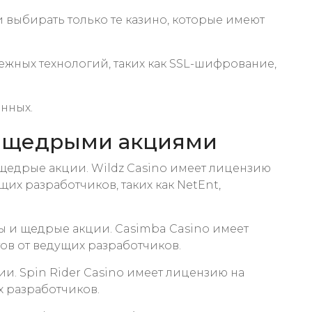
выбирать только те казино, которые имеют
ежных технологий, таких как SSL-шифрование,
нных.
и щедрыми акциями
и щедрые акции. Wildz Casino имеет лицензию
щих разработчиков, таких как NetEnt,
ты и щедрые акции. Casimba Casino имеет
тов от ведущих разработчиков.
ии. Spin Rider Casino имеет лицензию на
х разработчиков.