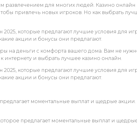
ым развлечением для многих людей. Казино онлай
 чтобы привлечь новых игроков. Но как выбрать луч
н 2025, которые предлагают лучшие условия для иг
е какие акции и бонусы они предлагают.
гры на деньги с комфорта вашего дома. Вам не нужн
 к интернету и выбрать лучшее казино онлайн.
н 2025, которые предлагают лучшие условия для иг
е какие акции и бонусы они предлагают.
ое предлагает моментальные выплат и щедрые акции.
, которое предлагает моментальные выплат и щедрые