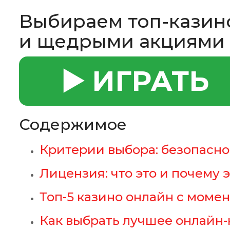
Выбираем топ-казин
и щедрыми акциями
▶️ ИГРАТЬ
Содержимое
Критерии выбора: безопасно
Лицензия: что это и почему 
Топ-5 казино онлайн с мом
Как выбрать лучшее онлайн-