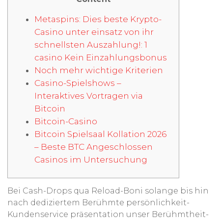
Metaspins: Dies beste Krypto-
Casino unter einsatz von ihr
schnellsten Auszahlung!: 1
casino Kein Einzahlungsbonus
Noch mehr wichtige Kriterien
Casino-Spielshows –
Interaktives Vortragen via
Bitcoin
Bitcoin-Casino
Bitcoin Spielsaal Kollation 2026
– Beste BTC Angeschlossen
Casinos im Untersuchung
Bei Cash-Drops qua Reload-Boni solange bis hin
nach dediziertem Berühmte persönlichkeit-
Kundenservice präsentation unser Berühmtheit-