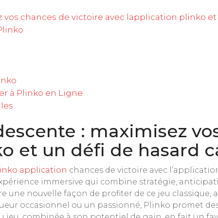
vos chances de victoire avec lapplication plinko et 
linko
linko
er à Plinko en Ligne
iles
descente : maximisez vos
ko et un défi de hasard c
inko application
chances de victoire avec l’applicatio
expérience immersive qui combine stratégie, anticipati
re une nouvelle façon de profiter de ce jeu classique,
ueur occasionnel ou un passionné, Plinko promet des 
u jeu, combinée à son potentiel de gain, en fait un fa