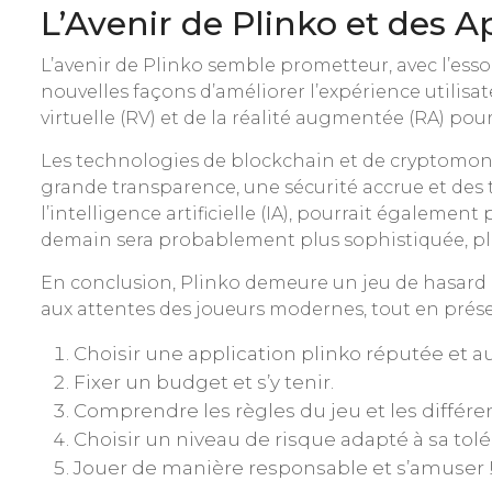
L’Avenir de Plinko et des A
L’avenir de Plinko semble prometteur, avec l’ess
nouvelles façons d’améliorer l’expérience utilisate
virtuelle (RV) et de la réalité augmentée (RA) pou
Les technologies de blockchain et de cryptomonn
grande transparence, une sécurité accrue et des tr
l’intelligence artificielle (IA), pourrait égaleme
demain sera probablement plus sophistiquée, plus
En conclusion, Plinko demeure un jeu de hasard i
aux attentes des joueurs modernes, tout en préser
Choisir une application plinko réputée et au
Fixer un budget et s’y tenir.
Comprendre les règles du jeu et les différe
Choisir un niveau de risque adapté à sa tolé
Jouer de manière responsable et s’amuser 