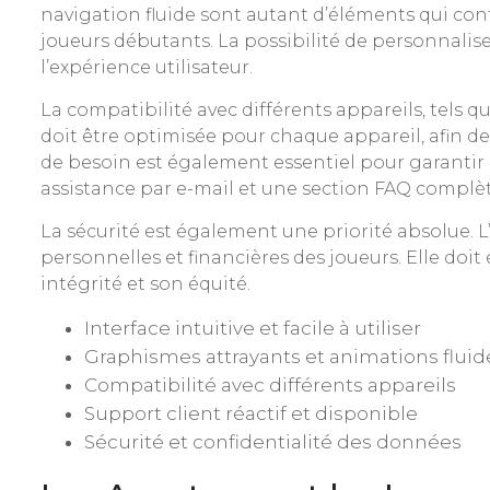
navigation fluide sont autant d’éléments qui cont
joueurs débutants. La possibilité de personnalise
l’expérience utilisateur.
La compatibilité avec différents appareils, tels q
doit être optimisée pour chaque appareil, afin de
de besoin est également essentiel pour garantir l
assistance par e-mail et une section FAQ complèt
La sécurité est également une priorité absolue. 
personnelles et financières des joueurs. Elle do
intégrité et son équité.
Interface intuitive et facile à utiliser
Graphismes attrayants et animations fluid
Compatibilité avec différents appareils
Support client réactif et disponible
Sécurité et confidentialité des données