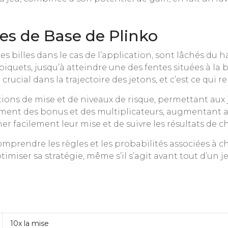
s de Base de Plinko
des billes dans le cas de l’application, sont lâchés du
piquets, jusqu’à atteindre une des fentes situées à l
rucial dans la trajectoire des jetons, et c’est ce qui r
tions de mise et de niveaux de risque, permettant aux 
ent des bonus et des multiplicateurs, augmentant ainsi
er facilement leur mise et de suivre les résultats de c
comprendre les règles et les probabilités associées à 
timiser sa stratégie, même s’il s’agit avant tout d’un
10x la mise