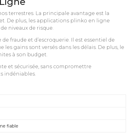
 Ligne
s terrestres. La principale avantage est la
. De plus, les applications plinko en ligne
de niveaux de risque.
e fraude et d’escroquerie. Il est essentiel de
 les gains sont versés dans les délais. De plus, le
mites à son budget.
ente et sécurisée, sans compromettre
ts indéniables.
me fiable