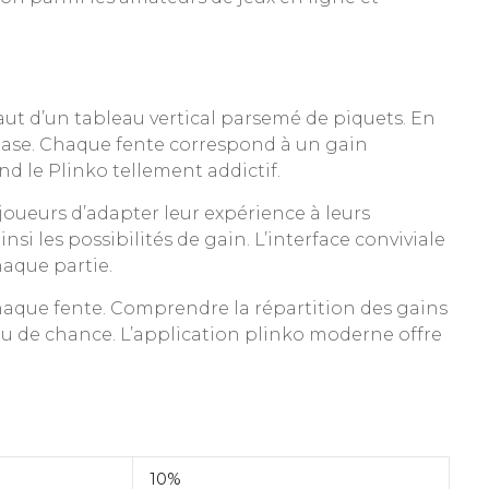
 haut d’un tableau vertical parsemé de piquets. En
a base. Chaque fente correspond à un gain
end le Plinko tellement addictif.
joueurs d’adapter leur expérience à leurs
 les possibilités de gain. L’interface conviviale
haque partie.
chaque fente. Comprendre la répartition des gains
 jeu de chance. L’application plinko moderne offre
10%