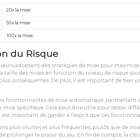
20x la mise
50x la mise
100x la mise
ion du Risque
joueurs adoptent des stratégies de mise pour maximise
a taille des mises en fonction du niveau de risque so
lus conséquentes. De plus, il est important de fixer un
s fonctionnalités de mise automatique, permettant a
mise spécifique. Cela peut être utile pour tester dif
l est important de garder à l’esprit que ces fonctionna
ions plus courtes et plus fréquentes, plutôt que de mi
 prolonger le plaisir du jeu. En fin de compte, la clé d