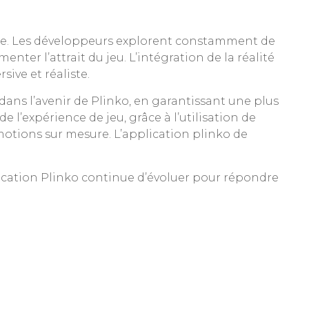
igne. Les développeurs explorent constamment de
nter l’attrait du jeu. L’intégration de la réalité
sive et réaliste.
ns l’avenir de Plinko, en garantissant une plus
 l’expérience de jeu, grâce à l’utilisation de
romotions sur mesure. L’application plinko de
lication Plinko continue d’évoluer pour répondre