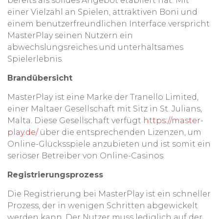
bereits als solides Angebot etabliert hat. Mit
einer Vielzahl an Spielen, attraktiven Boni und
einem benutzerfreundlichen Interface verspricht
MasterPlay seinen Nutzern ein
abwechslungsreiches und unterhaltsames
Spielerlebnis.
Brandübersicht
MasterPlay ist eine Marke der Tranello Limited,
einer Maltaer Gesellschaft mit Sitz in St. Julians,
Malta. Diese Gesellschaft verfügt
https://master-
play.de/
über die entsprechenden Lizenzen, um
Online-Glücksspiele anzubieten und ist somit ein
seriöser Betreiber von Online-Casinos.
Registrierungsprozess
Die Registrierung bei MasterPlay ist ein schneller
Prozess, der in wenigen Schritten abgewickelt
werden kann. Der Nutzer muss lediglich auf der