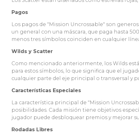
Los Scatter están diseñados como estrellas rojas,
Pagos
Los pagos de "Mission Uncrossable" son generosos
un general con una máscara, que paga hasta 500
menos tres símbolos coinciden en cualquier líne
Wilds y Scatter
Como mencionado anteriormente, los Wilds están
para estos símbolos, lo que significa que el jug
cualquier parte del eje principal o transversal y
Características Especiales
La característica principal de "Mission Uncrossa
posibilidades. Cada misión tiene objetivos espec
jugador puede desbloquear premios y mejorar su
Rodadas Libres