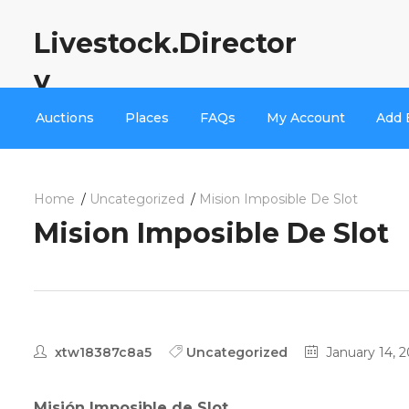
Livestock.Director
y
Auctions
Places
FAQs
My Account
Add 
Home
Uncategorized
Mision Imposible De Slot
Mision Imposible De Slot
xtw18387c8a5
Uncategorized
January 14, 
Misión Imposible de Slot