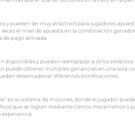
 mientras que el Scatter Bonus es un letrero en la pant
 y pueden ser muy atractivos para jugadores apuestas
 veces el nivel de apuesta en la combinación ganado
a de pago activada.
 disponibles y pueden reemplazar a otros símbolos ex
ador puede obtener múltiples ganancias en una sola r
 pueden desencadenar diferentes bonificaciones.
ble" es su sistema de misiones, donde el jugador pued
íficos que se logran mediante ciertos mecanismos o p
 experiencia.