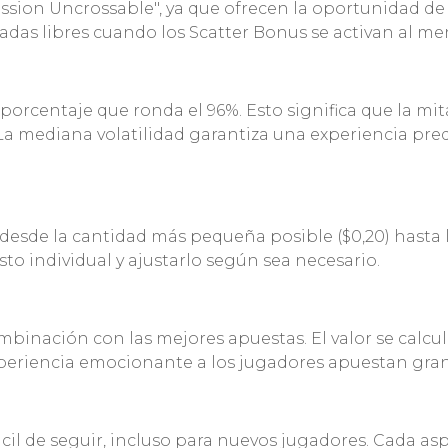
ssion Uncrossable", ya que ofrecen la oportunidad de
dadas libres cuando los Scatter Bonus se activan al m
orcentaje que ronda el 96%. Esto significa que la mita
 mediana volatilidad garantiza una experiencia pre
 desde la cantidad más pequeña posible ($0,20) hasta 
to individual y ajustarlo según sea necesario.
binación con las mejores apuestas. El valor se calcu
periencia emocionante a los jugadores apuestan gra
fácil de seguir, incluso para nuevos jugadores. Cada a