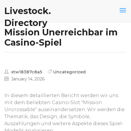
Livestock.
Directory
Mission Unerreichbar im
Casino-Spiel
xtw18387c8a5
Uncategorized
January 14, 2026
In diesem detaillierten Bericht werden wir uns
mit dem beliebten Casino-Slot "Mission
Uncrossable" auseinandersetzen. Wir werden die
Thematik, das Design, die Symbole,
Auszahlungen und weitere Aspekte dieses Spiel-
Modells analysieren.