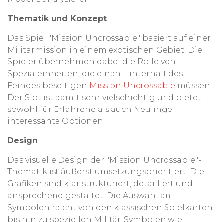
Thematik und Konzept
Das Spiel "Mission Uncrossable" basiert auf einer
Militärmission in einem exotischen Gebiet. Die
Spieler übernehmen dabei die Rolle von
Spezialeinheiten, die einen Hinterhalt des
Feindes beseitigen
Mission Uncrossable
müssen.
Der Slot ist damit sehr vielschichtig und bietet
sowohl für Erfahrene als auch Neulinge
interessante Optionen.
Design
Das visuelle Design der "Mission Uncrossable"-
Thematik ist äußerst umsetzungsorientiert. Die
Grafiken sind klar strukturiert, detailliert und
ansprechend gestaltet. Die Auswahl an
Symbolen reicht von den klassischen Spielkarten
bis hin zu speziellen Militär-Symbolen wie