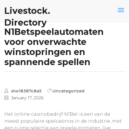
Livestock.
Directory
N1Betspeelautomaten
voor onverwachte
winstopringen en
spannende spellen
xtw18387c8a5
Uncategorized
January 17, 2026
Het online casinobedrijf N1Bet is een van de
meest populaire spelcasinos in de industrie, met
een ruime selectie aan speelautomaten, live