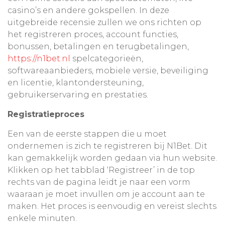
casino’s en andere gokspellen. In deze
uitgebreide recensie zullen we ons richten op
het registreren proces, account functies,
bonussen, betalingen en terugbetalingen,
https://n1bet.nl
spelcategorieën,
softwareaanbieders, mobiele versie, beveiliging
en licentie, klantondersteuning,
gebruikerservaring en prestaties.
Registratieproces
Een van de eerste stappen die u moet
ondernemen is zich te registreren bij N1Bet. Dit
kan gemakkelijk worden gedaan via hun website.
Klikken op het tabblad ‘Registreer’ in de top
rechts van de pagina leidt je naar een vorm
waaraan je moet invullen om je account aan te
maken. Het proces is eenvoudig en vereist slechts
enkele minuten.