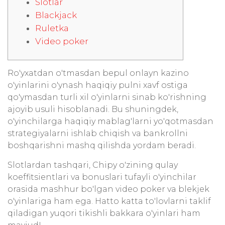
Slotlar
Blackjack
Ruletka
Video poker
Ro'yxatdan o'tmasdan bepul onlayn kazino
o'yinlarini o'ynash haqiqiy pulni xavf ostiga
qo'ymasdan turli xil o'yinlarni sinab ko'rishning
ajoyib usuli hisoblanadi.
Bu shuningdek,
o'yinchilarga haqiqiy mablag'larni yo'qotmasdan
strategiyalarni ishlab chiqish va bankrollni
boshqarishni mashq qilishda yordam beradi.
Slotlardan tashqari, Chipy o'zining qulay
koeffitsientlari va bonuslari tufayli o'yinchilar
orasida mashhur bo'lgan video poker va blekjek
o'yinlariga ham ega. Hatto katta to'lovlarni taklif
qiladigan yuqori tikishli bakkara o'yinlari ham