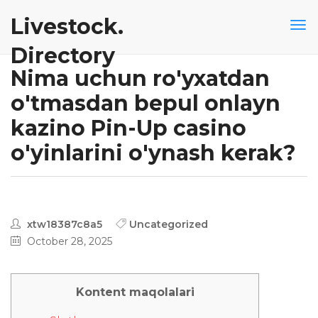
Livestock.
Directory
Nima uchun ro'yxatdan
o'tmasdan bepul onlayn
kazino Pin-Up casino
o'yinlarini o'ynash kerak?
xtw18387c8a5
Uncategorized
October 28, 2025
Kontent maqolalari