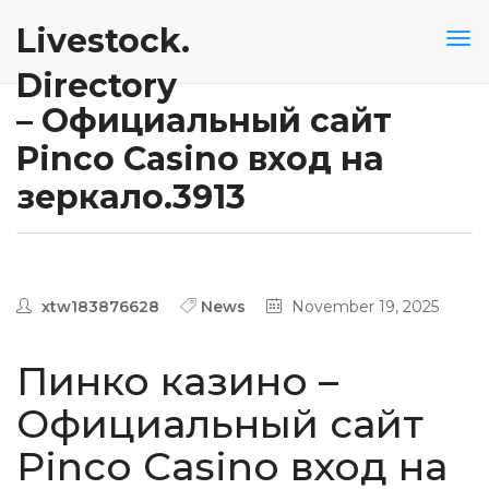
Livestock.
Directory
– Официальный сайт
Pinco Casino вход на
зеркало.3913
xtw183876628
News
November 19, 2025
Пинко казино –
Официальный сайт
Pinco Casino вход на