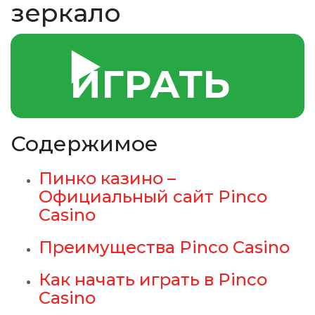
зеркало
▶️
ИГРАТЬ
Содержимое
Пинко казино –
Официальный сайт Pinco
Casino
Преимущества Pinco Casino
Как начать играть в Pinco
Casino