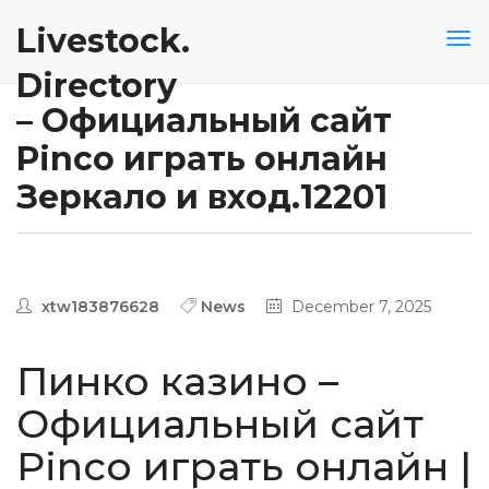
Livestock.
Directory
– Официальный сайт
Pinco играть онлайн
Зеркало и вход.12201
xtw183876628
News
December 7, 2025
Пинко казино –
Официальный сайт
Pinco играть онлайн |