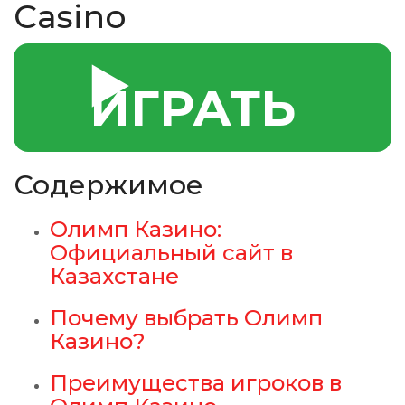
Casino
▶️
ИГРАТЬ
Содержимое
Олимп Казино:
Официальный сайт в
Казахстане
Почему выбрать Олимп
Казино?
Преимущества игроков в