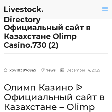
Livestock.
Directory
Официальный сайт в
Казахстане Olimp
Casino.730 (2)
xtw18387c8a5
News
December 14, 2025
Олимп Казино ᐉ
Официальный сайт в
Казахстане – Olimp