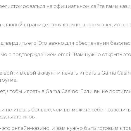
арегистрироваться на официальном сайте гамы кази
а главной странице гамы казино, а затем введите с
твердить его. Это важно для обеспечения безопасн
мо с подтверждением email. Вам нужно открыть эт
войти в свой аккаунт и начать играть в Gama Casi
другие.
ет, чтобы играть в Gama Casino. Если вы не достигли
и не играть больше, чем вы можете себе позволить.
зультате игры.
 это онлайн-казино, и вам нужно быть готовым к том