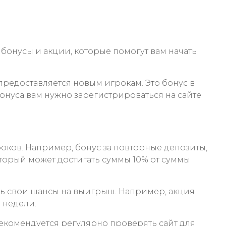
 бонусы и акции, которые помогут вам начать
предоставляется новым игрокам. Это бонус в
онуса вам нужно зарегистрироваться на сайте
оков. Например, бонус за повторные депозиты,
оторый может достигать суммы 10% от суммы
ть свои шансы на выигрыш. Например, акция
 недели.
рекомендуется регулярно проверять сайт для