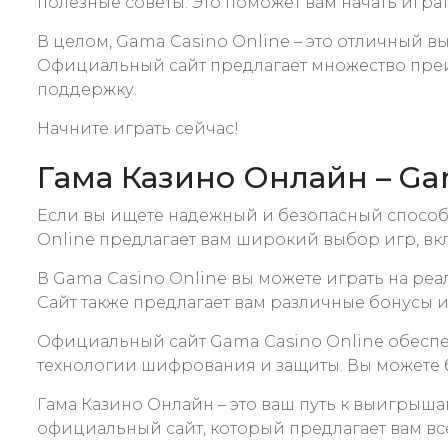
полезные советы. Это поможет вам начать игра
В целом, Gama Casino Online – это отличный в
Официальный сайт предлагает множество преим
поддержку.
Начните играть сейчас!
Гама Казино Онлайн – Ga
Если вы ищете надежный и безопасный способ 
Online предлагает вам широкий выбор игр, вкл
В Gama Casino Online вы можете играть на реал
Сайт также предлагает вам различные бонусы и
Официальный сайт Gama Casino Online обесп
технологии шифрования и защиты. Вы можете 
Гама Казино Онлайн – это ваш путь к выигрышам
официальный сайт, который предлагает вам все