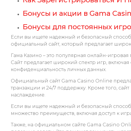
Бонусы и акции в Gama Casin
Бонусы для постоянных игр
Если вы ищете надежный и безопасный способ и
официальный сайт, который предлагает широкий
Гама Казино – это популярная онлайн-игровая
Сайт предлагает широкий спектр игр, включая с
конфиденциальность личных данных.
Официальный сайт Gama Casino Online предлаг
транзакции и 24/7 поддержку. Кроме того, сай
наслаждение.
Если вы ищете надежный и безопасный способ 
множество преимуществ, включая доступ к игр
Также, на официальном сайте Gama Casino Onl