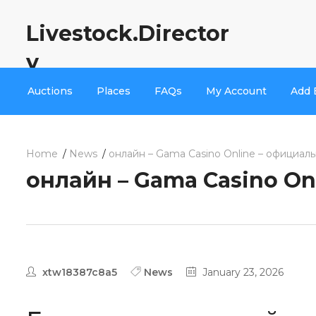
Livestock.Director
y
Auctions
Places
FAQs
My Account
Add 
Home
News
онлайн – Gama Casino Online – официаль
онлайн – Gama Casino On
xtw18387c8a5
News
January 23, 2026