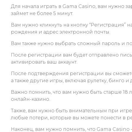
Для начала играть в Gama Casino, вам нужно з
займет не более 5 минут.
Вам нужно кликнуть на кнопку “Регистрация” н
рождения и адрес электронной почты.
Вам также нужно выбрать сложный пароль и под
После регистрации вам будет отправлено пись
активировать ваш аккаунт.
После подтверждения регистрации вы сможете 
а также другие игры, включая рулетку, бинго и 
Важно помнить, что вам нужно быть старше 18 л
онлайн-казино.
Также, вам нужно быть внимательным при игре 
любые потери, которые вы можете понести в ре
Наконец, вам нужно помнить, что Gama Casino –