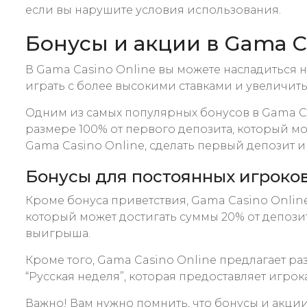
если вы нарушите условия использования.
Бонусы и акции в Gama C
В Gama Casino Online вы можете насладиться н
играть с более высокими ставками и увеличит
Одним из самых популярных бонусов в Gama Ca
размере 100% от первого депозита, который мо
Gama Casino Online, сделать первый депозит и
Бонусы для постоянных игроко
Кроме бонуса приветствия, Gama Casino Onlin
который может достигать суммы 20% от депози
выигрыша.
Кроме того, Gama Casino Online предлагает р
“Русская неделя”, которая предоставляет игр
Важно! Вам нужно помнить, что бонусы и акции