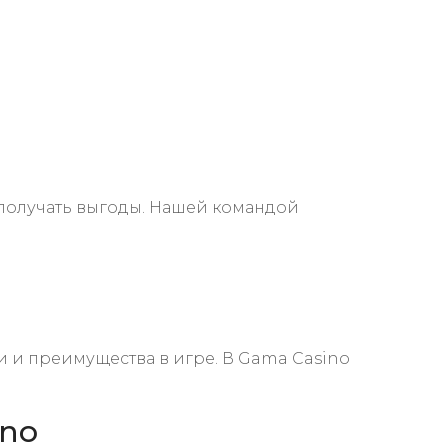
 получать выгоды. Нашей командой
 и преимущества в игре. В Gama Casino
ino