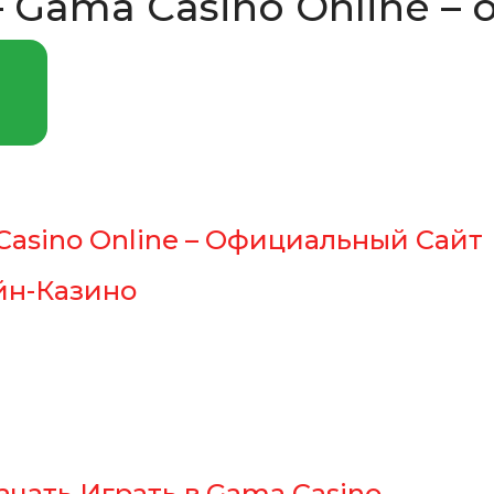
– Gama Casino Online –
Casino Online – Официальный Сайт
йн-Казино
ачать Играть в Gama Casino