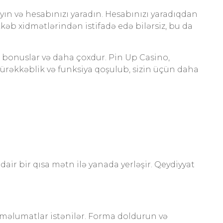
ayın və hesabınızı yaradın. Hesabınızı yaradıqdan
kkəb xidmətlərindən istifadə edə bilərsiz, bu da
r, bonuslar və daha çoxdur. Pin Up Casino,
mürəkkəblik və funksiya qoşulub, sizin üçün daha
air bir qısa mətn ilə yanada yerləşir. Qeydiyyat
r məlumatlar istənilər. Forma doldurun və