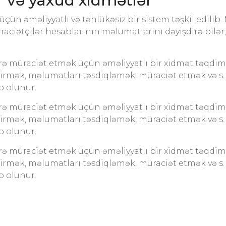
r və yaxud xidmətlər
çün əməliyyatlı və təhlükəsiz bir sistem təşkil edili
raciətçilər hesablarının məlumatlarını dəyişdirə bilər
ə müraciət etmək üçün əməliyyatlı bir xidmət təqdim
dirmək, məlumatları təsdiqləmək, müraciət etmək və s.
b olunur.
ə müraciət etmək üçün əməliyyatlı bir xidmət təqdim
dirmək, məlumatları təsdiqləmək, müraciət etmək və s.
b olunur.
ə müraciət etmək üçün əməliyyatlı bir xidmət təqdim
dirmək, məlumatları təsdiqləmək, müraciət etmək və s.
b olunur.