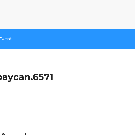
Event
baycan.6571