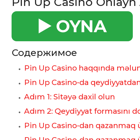
Pin Up Casino Onlayn
▶️ OYNA
Содержимое
Pin Up Casino haqqında məlu
Pin Up Casino-da qeydiyyatd
Adım 1: Sitəyə daxil olun
Adım 2: Qeydiyyat formasını d
Pin Up Casino-dan qazanmaq üç
Pin Up Casino-dan qazanmaq ü