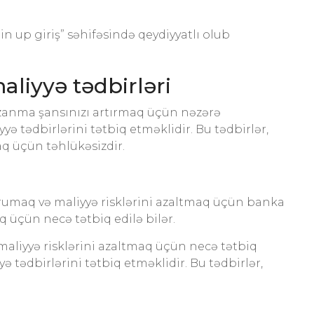
n up giriş” səhifəsində qeydiyyatlı olub
liyyə tədbirləri
azanma şansınızı artırmaq üçün nəzərə
 tədbirlərini tətbiq etməklidir. Bu tədbirlər,
q üçün təhlükəsizdir.
rumaq və maliyyə risklərini azaltmaq üçün banka
 üçün necə tətbiq edilə bilər.
maliyyə risklərini azaltmaq üçün necə tətbiq
 tədbirlərini tətbiq etməklidir. Bu tədbirlər,