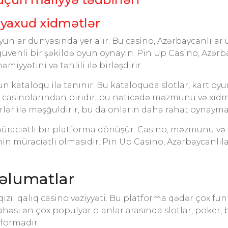
 yaxud xidmətlər
nlar dünyasında yer alır. Bu casino, Azərbaycanlılar 
və güvenli bir şəkildə oyun oynayın. Pin Up Casino, Azə
yyətini və təhlili ilə birləşdirir.
kataloqu ilə tanınır. Bu kataloquda slotlar, kart oyunl
 casinolarından biridir, bu nəticədə məzmunu və xidmətl
lər ilə məşğuldirir, bu da onların daha rahat oynaym
üraciətli bir platforma dönüşür. Casino, məzmunu və xi
in müraciətli olmasıdır. Pin Up Casino, Azərbaycanlıl
əlumatlar
zıl qalıq casino vəziyyəti. Bu platforma qədər çox fun
əsi ən çox populyar olanlar arasında slotlar, poker, b
formadır.