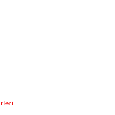
rləri