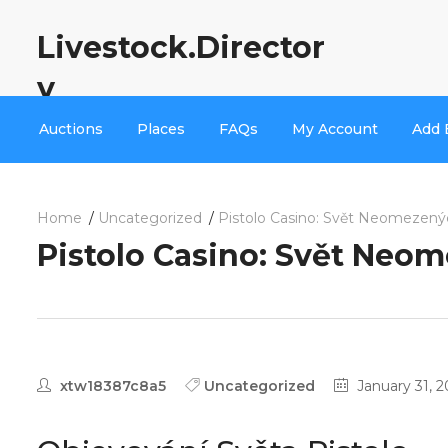
Livestock.Director
y
Auctions
Places
FAQs
My Account
Add 
Home
Uncategorized
Pistolo Casino: Svět Neomezený
Pistolo Casino: Svět Neo
xtw18387c8a5
Uncategorized
January 31, 