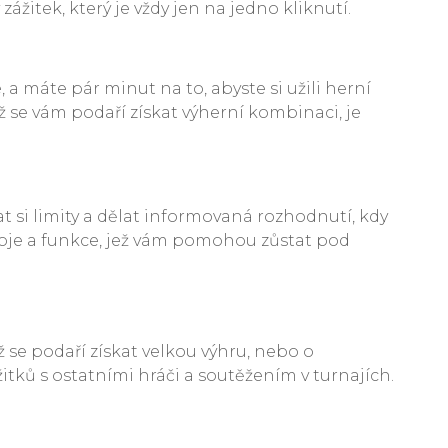
žitek, který je vždy jen na jedno kliknutí.
, a máte pár minut na to, abyste si užili herní
yž se vám podaří získat výherní kombinaci, je
at si limity a dělat informovaná rozhodnutí, kdy
stroje a funkce, jež vám pomohou zůstat pod
ž se podaří získat velkou výhru, nebo o
itků s ostatními hráči a soutěžením v turnajích.