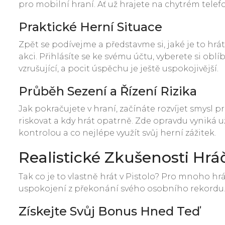
pro mobilní hraní. Ať už hrajete na chytrém telef
Praktické Herní Situace
Zpět se podívejme a představme si, jaké je to hrát 
akci. Přihlásíte se ke svému účtu, vyberete si obl
vzrušující, a pocit úspěchu je ještě uspokojivější.
Průběh Sezení a Řízení Rizika
Jak pokračujete v hraní, začínáte rozvíjet smysl p
riskovat a kdy hrát opatrně. Zde opravdu vyniká u
kontrolou a co nejlépe využít svůj herní zážitek.
Realistické Zkušenosti Hrá
Tak co je to vlastně hrát v Pistolo? Pro mnoho hrá
uspokojení z překonání svého osobního rekordu. Je
Získejte Svůj Bonus Hned Teď