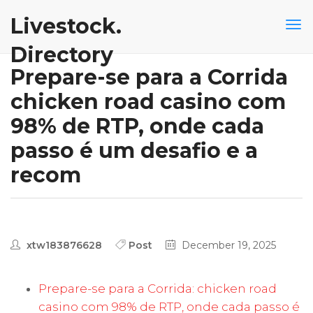
Livestock.
Directory
Prepare-se para a Corrida
chicken road casino com
98% de RTP, onde cada
passo é um desafio e a
recom
xtw183876628
Post
December 19, 2025
Prepare-se para a Corrida: chicken road
casino com 98% de RTP, onde cada passo é