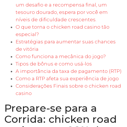
um desafio e a recompensa final, um
tesouro dourado, espera por você em
níveis de dificuldade crescentes.
O que torna o chicken road casino tão
especial?
Estratégias para aumentar suas chances
de vitória
Como funciona a mecânica do jogo?
Tipos de bônus e como usá-los
A importância da taxa de pagamento (RTP)
Como a RTP afeta sua experiência de jogo
Considerações Finais sobre o chicken road
casino
Prepare-se para a
Corrida: chicken road