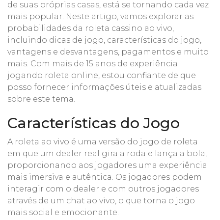
de suas próprias casas, está se tornando cada vez
mais popular. Neste artigo, vamos explorar as
probabilidades da roleta cassino ao vivo,
incluindo dicas de jogo, características
do jogo,
vantagens e desvantagens, pagamentos e muito
mais. Com mais de 15 anos de experiência
jogando roleta online, estou confiante de que
posso fornecer informações úteis e atualizadas
sobre este tema.
Características do Jogo
A roleta ao vivo é uma versão do jogo de roleta
em que um dealer real gira a roda e lança a bola,
proporcionando aos jogadores uma experiência
mais imersiva e autêntica. Os jogadores podem
interagir com o dealer e com outros jogadores
através de um chat ao vivo, o que torna o jogo
mais social e emocionante.