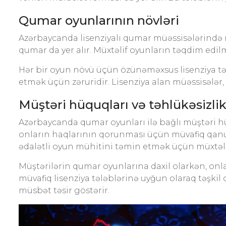
Qumar oyunlarının növləri
Azərbaycanda lisenziyalı qumar müəssisələrində m
qumar da yer alır. Müxtəlif oyunların təqdim edi
Hər bir oyun növü üçün özünəməxsus lisenziya təl
etmək üçün zəruridir. Lisenziya alan müəssisələr
Müştəri hüquqları və təhlükəsizli
Azərbaycanda qumar oyunları ilə bağlı müştəri h
onların haqlarının qorunması üçün müvafiq qanun
ədalətli oyun mühitini təmin etmək üçün müxtəlif
Müştərilərin qumar oyunlarına daxil olarkən, onla
müvafiq lisenziya tələblərinə uyğun olaraq təşkil
müsbət təsir göstərir.