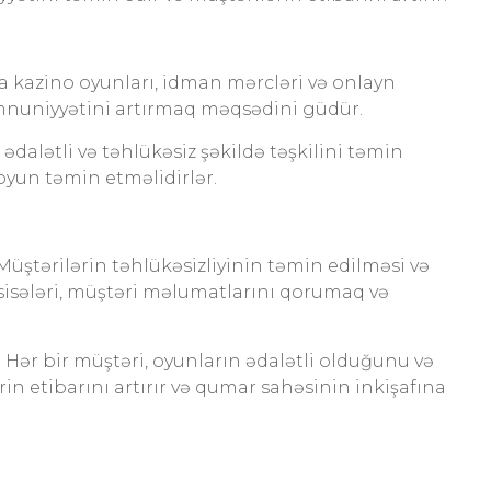
a kazino oyunları, idman mərcləri və onlayn
əmnuniyyətini artırmaq məqsədini güdür.
alətli və təhlükəsiz şəkildə təşkilini təmin
oyun təmin etməlidirlər.
ştərilərin təhlükəsizliyinin təmin edilməsi və
sisələri, müştəri məlumatlarını qorumaq və
 Hər bir müştəri, oyunların ədalətli olduğunu və
n etibarını artırır və qumar sahəsinin inkişafına