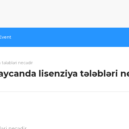
Event
tələbləri necədir
ycanda lisenziya tələbləri n
əri necədir