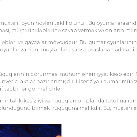
üxtəlif oyun növləri təklif olunur. Bu oyunlar arasınd
lməsi, müştəri tələblərinə cavab vermək və onların m
əbləri və qaydalar mövcuddur. Bu, qumar oyunlarının əd
, oyunlar zamanı müştərilərə şansa əsaslanan ədalətli 
k
üquqlarının qorunması mühüm əhəmiyyət kəsb edir. Mü
verici aktlar hazırlanmışdır. Lisenziyalı qumar müəs
 tədbirlər görməlidirlər.
rın təhlükəsizliyi və hüquqları ön planda tutulmalıdır.
 olunduğunu bilmək hüququna malikdir. Bu, müştəriləri