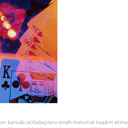
bləri barədə istifadəçilərə ətraflı məlumat təqdim etmə