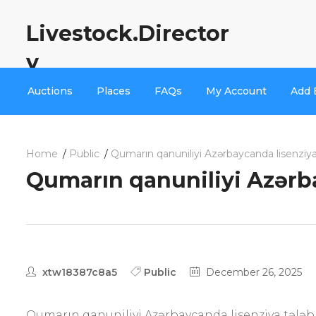
Livestock.Director
y
Auctions
Places
FAQs
My Account
Add 
Home
Public
Qumarın qanuniliyi Azərbaycanda lisenziya 
Qumarın qanuniliyi Azərba
xtw18387c8a5
Public
December 26, 2025
Qumarın qanuniliyi Azərbaycanda lisenziya tələbl