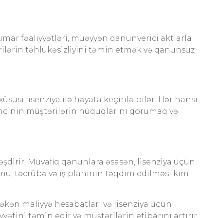
r fəaliyyətləri, müəyyən qanunverici aktlarla
ilərin təhlükəsizliyini təmin etmək və qanunsuz
susi lisenziya ilə həyata keçirilə bilər. Hər hansı
əmçinin müştərilərin hüquqlarını qorumaq və
əşdirir. Müvafiq qanunlara əsasən, lisenziya üçün
umu, təcrübə və iş planının təqdim edilməsi kimi
kən maliyyə hesabatları və lisenziya üçün
yətini təmin edir və müştərilərin etibarını artırır.