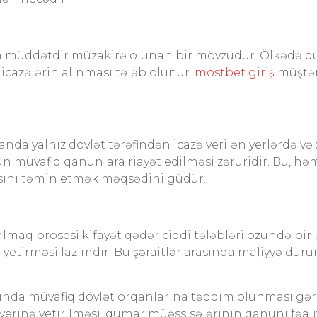
a
 müddətdir müzakirə olunan bir mövzudur. Ölkədə quma
i icazələrin alınması tələb olunur.
mostbet giriş
müştər
da yalnız dövlət tərəfindən icazə verilən yerlərdə və xü
ün müvafiq qanunlara riayət edilməsi zəruridir. Bu, h
asını təmin etmək məqsədini güdür.
lmaq prosesi kifayət qədər ciddi tələbləri özündə birl
 yetirməsi lazımdır. Bu şəraitlər arasında maliyyə dur
ında müvafiq dövlət orqanlarına təqdim olunması gərə
 yerinə yetirilməsi, qumar müəssisələrinin qanuni fəaliy