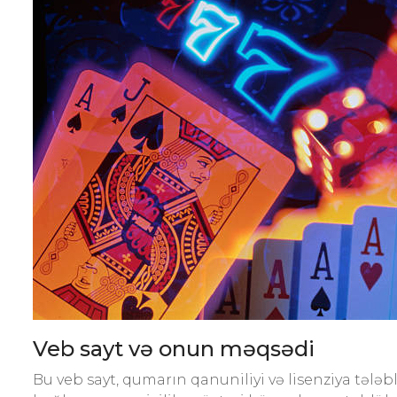
Veb sayt və onun məqsədi
Bu veb sayt, qumarın qanuniliyi və lisenziya tələ