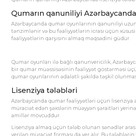
Qumarın qanuniliyi Azərbaycand
Azərbaycanda qumar oyunlarının qanuniliyi uzun
tənzimlənir və bu fəaliyyətlərin icrası üçün xüsus
fəaliyyətlərin qarşısını almaq məqsədini güdür.
Qumar oyunları ilə bağlı qanunvericilik, Azərbaycan
bir qumar müəssisəsinin fəaliyyət göstərməsi üç
qumar oyunlarının ədalətli şəkildə təşkil olunm
Lisenziya tələbləri
Azərbaycanda qumar fəaliyyətləri üçün lisenziya a
müraciət edən şəxslərin müəyyən şəraitləri yerinə
amillər mövcuddur.
Lisenziya almaq üçün tələb olunan sənədlər aras
verilən müraciət forması da yer alır. Bu tələblərin