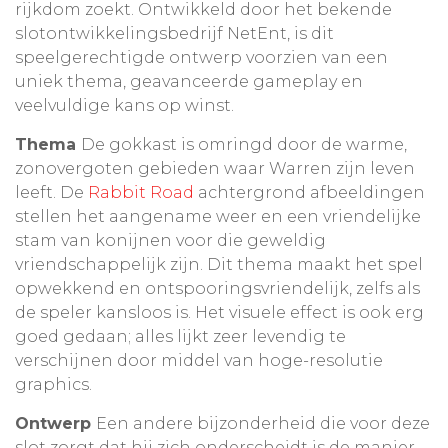
rijkdom zoekt. Ontwikkeld door het bekende
slotontwikkelingsbedrijf NetEnt, is dit
speelgerechtigde ontwerp voorzien van een
uniek thema, geavanceerde gameplay en
veelvuldige kans op winst.
Thema
De gokkast is omringd door de warme,
zonovergoten gebieden waar Warren zijn leven
leeft. De
Rabbit Road
achtergrond afbeeldingen
stellen het aangename weer en een vriendelijke
stam van konijnen voor die geweldig
vriendschappelijk zijn. Dit thema maakt het spel
opwekkend en ontspooringsvriendelijk, zelfs als
de speler kansloos is. Het visuele effect is ook erg
goed gedaan; alles lijkt zeer levendig te
verschijnen door middel van hoge-resolutie
graphics.
Ontwerp
Een andere bijzonderheid die voor deze
slot zorgt dat hij zich onderscheidt is de manier