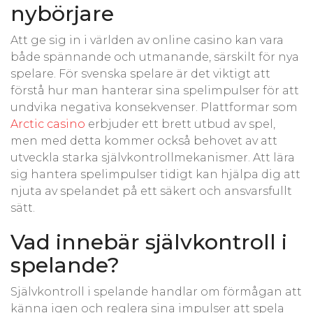
nybörjare
Att ge sig in i världen av online casino kan vara
både spännande och utmanande, särskilt för nya
spelare. För svenska spelare är det viktigt att
förstå hur man hanterar sina spelimpulser för att
undvika negativa konsekvenser. Plattformar som
Arctic casino
erbjuder ett brett utbud av spel,
men med detta kommer också behovet av att
utveckla starka självkontrollmekanismer. Att lära
sig hantera spelimpulser tidigt kan hjälpa dig att
njuta av spelandet på ett säkert och ansvarsfullt
sätt.
Vad innebär självkontroll i
spelande?
Självkontroll i spelande handlar om förmågan att
känna igen och reglera sina impulser att spela