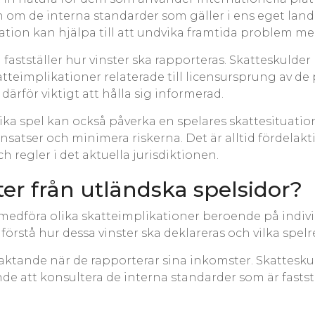
en om de interna standarder som gäller i ens eget lan
ration kan hjälpa till att undvika framtida problem me
m fastställer hur vinster ska rapporteras. Skatteskul
katteimplikationer relaterade till licensursprung av de
rför viktigt att hålla sig informerad.
lika spel kan också påverka en spelares skattesituatio
satser och minimera riskerna. Det är alltid fördelakti
 regler i det aktuella jurisdiktionen.
ster från utländska spelsidor?
 medföra olika skatteimplikationer beroende på indiv
 förstå hur dessa vinster ska deklareras och vilka spelr
beaktande när de rapporterar sina inkomster. Skattesk
ande att konsultera de interna standarder som är fast