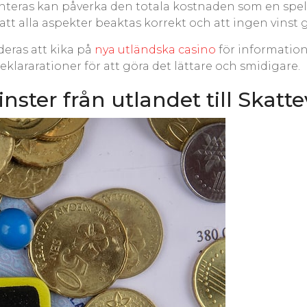
anteras kan påverka den totala kostnaden som en spel
 att alla aspekter beaktas korrekt och att ingen vinst 
deras att kika på
nya utländska casino
för information
eklararationer för att göra det lättare och smidigare.
ster från utlandet till Skatt