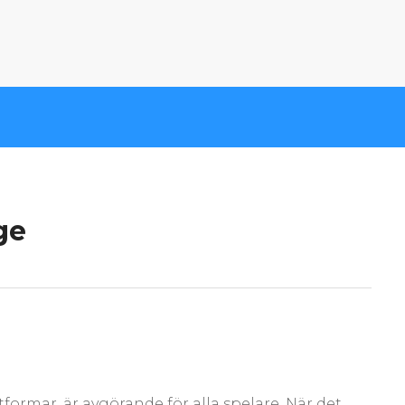
ge
tformar, är avgörande för alla spelare. När det