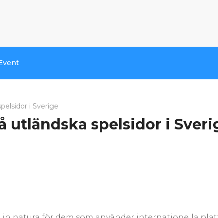
Event
pelsidor i Sverige
på utländska spelsidor i Sveri
lt in natura för dem som använder internationella plat