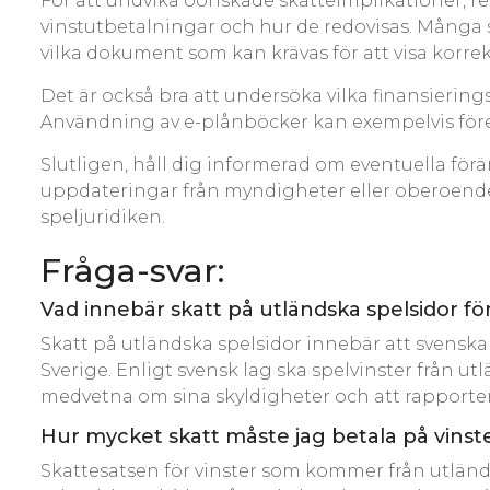
För att undvika oönskade skatteimplikationer, r
vinstutbetalningar och hur de redovisas. Många s
vilka dokument som kan krävas för att visa korrekt
Det är också bra att undersöka vilka finansiering
Användning av e-plånböcker kan exempelvis förenk
Slutligen, håll dig informerad om eventuella för
uppdateringar från myndigheter eller oberoende ex
speljuridiken.
Fråga-svar:
Vad innebär skatt på utländska spelsidor fö
Skatt på utländska spelsidor innebär att svenska 
Sverige. Enligt svensk lag ska spelvinster från utl
medvetna om sina skyldigheter och att rapportera
Hur mycket skatt måste jag betala på vinste
Skattesatsen för vinster som kommer från utländs