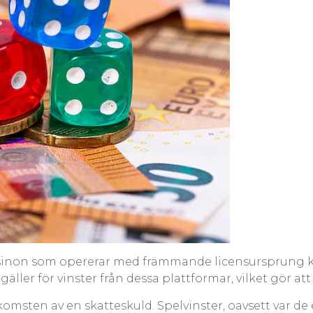
casinon som opererar med främmande licensursprung ka
ler för vinster från dessa plattformar, vilket gör att
sten av en skatteskuld. Spelvinster, oavsett var de e