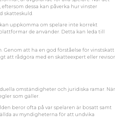
d, eftersom dessa kan påverka hur vinster
d skatteskuld.
der kan uppkomma om spelare inte korrekt
 plattformar de använder. Detta kan leda till
n. Genom att ha en god förståelse för vinstskatt
gt att rådgöra med en skatteexpert eller revisor
iduella omständigheter och juridiska ramar. När
egler som gäller.
ulden beror ofta på var spelaren är bosatt samt
ställda av myndigheterna för att undvika