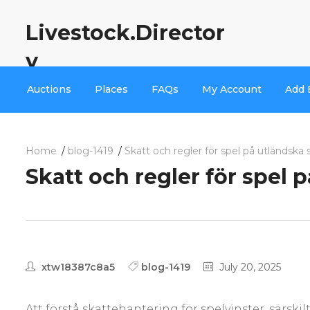
Livestock.Director
y
Auctions
Places
FAQs
My Account
Add 
Home
blog-1419
Skatt och regler för spel på utländska s
Skatt och regler för spel 
xtw18387c8a5
blog-1419
July 20, 2025
Att förstå skattehantering för spelvinster, särski