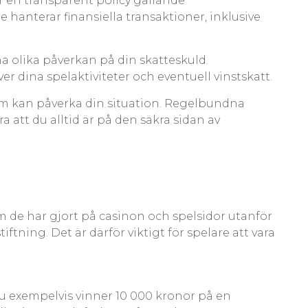
 en transparent policy gällande
hanterar finansiella transaktioner, inklusive
ha olika påverkan på din skatteskuld.
 dina spelaktiviteter och eventuell vinstskatt.
som kan påverka din situation. Regelbundna
 att du alltid är på den säkra sidan av
om de har gjort på casinon och spelsidor utanför
ftning. Det är därför viktigt för spelare att vara
du exempelvis vinner 10 000 kronor på en