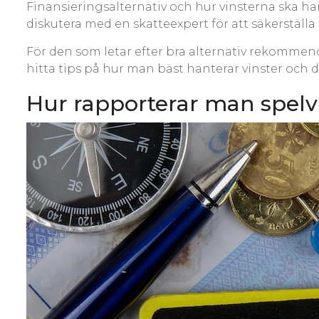
Finansieringsalternativ och hur vinsterna ska h
diskutera med en skatteexpert för att säkerställa
För den som letar efter bra alternativ rekommen
hitta tips på hur man bäst hanterar vinster och d
Hur rapporterar man spelvin