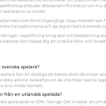
ekommenderas att du kontrollerar om plattformen har
pelföretag erbjuder detaljerad information om hur de 
 deklaration av vinster.
salternativ som finns tillgängliga. Vissa metoder kan 
la transaktionerna och ge dig en bättre översikt över
ändringar i lagstiftning kring spel och beskattning 
perter kan hjälpa dig att undvika fällor och försäkra
r svenska spelare?
spelare kan bli skyldiga att betala skatt på vinster s
ändska aktörer beskattas om de inte följer svensk lagsti
 sina vinster korrekt.
r från en utländsk spelsida?
ka spelplatser är 30% i Sverige. Det innebär att om 