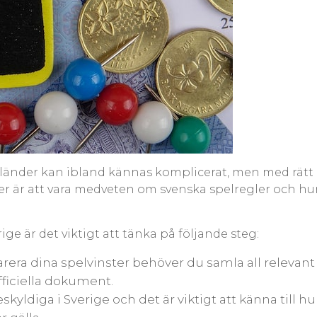
dra länder kan ibland kännas komplicerat, men med rät
er är att vara medveten om svenska spelregler och hu
rige är det viktigt att tänka på följande steg:
arera dina spelvinster behöver du samla all relevan
fficiella dokument.
eskyldiga i Sverige och det är viktigt att känna till