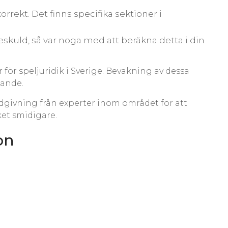
korrekt. Det finns specifika sektioner i
eskuld, så var noga med att beräkna detta i din
för speljuridik i Sverige. Bevakning av dessa
lande.
rådgivning från experter inom området för att
ket smidigare.
on