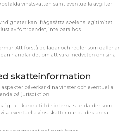
obetalda vinstskatten samt eventuella avgifter
Myndigheter kan ifrågasätta spelens legitimitet
lust av förtroendet, inte bara hos
rmar. Att förstå de lagar och regler som gäller är
tändan handlar det om att vara medveten om sina
 med skatteinformation
ka aspekter påverkar dina vinster och eventuella
oende på jurisdiktion.
viktigt att känna till de interna standarder som
ovisa eventuella vinstskatter när du deklarerar