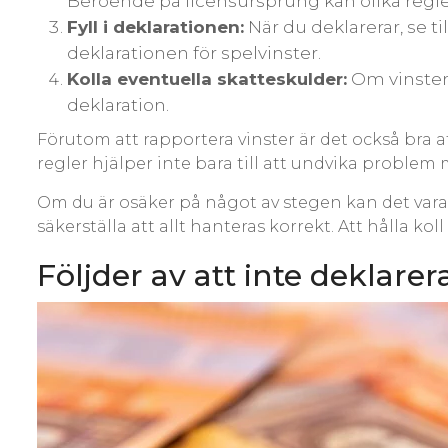
Beroende på licensursprung kan olika regler
Fyll i deklarationen:
När du deklarerar, se til
deklarationen för spelvinster.
Kolla eventuella skatteskulder:
Om vinstern
deklaration.
Förutom att rapportera vinster är det också bra a
regler hjälper inte bara till att undvika problem
Om du är osäker på något av stegen kan det vara v
säkerställa att allt hanteras korrekt. Att hålla k
Följder av att inte deklare