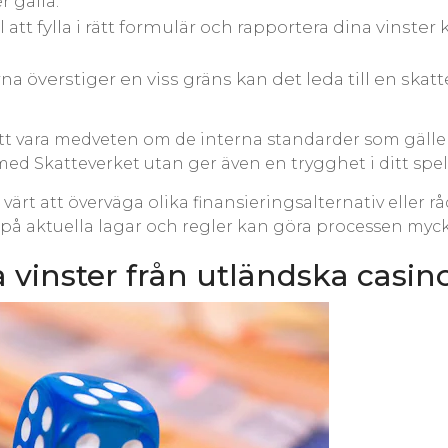
 gälla.
l att fylla i rätt formulär och rapportera dina vinster 
a överstiger en viss gräns kan det leda till en skatt
tt vara medveten om de interna standarder som gäller 
 med Skatteverket utan ger även en trygghet i ditt spe
ärt att överväga olika finansieringsalternativ eller 
oll på aktuella lagar och regler kan göra processen myc
ra vinster från utländska casin