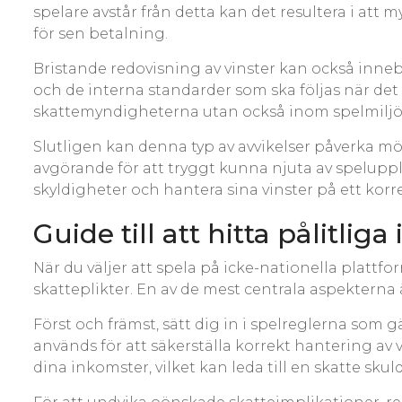
spelare avstår från detta kan det resultera i at
för sen betalning.
Bristande redovisning av vinster kan också innebä
och de interna standarder som ska följas när det k
skattemyndigheterna utan också inom spelmiljön
Slutligen kan denna typ av avvikelser påverka möj
avgörande för att tryggt kunna njuta av spelupp
skyldigheter och hantera sina vinster på ett korre
Guide till att hitta pålitli
När du väljer att spela på icke-nationella plattfo
skatteplikter. En av de mest centrala aspekterna ä
Först och främst, sätt dig in i spelreglerna som g
används för att säkerställa korrekt hantering av v
dina inkomster, vilket kan leda till en skatte sku