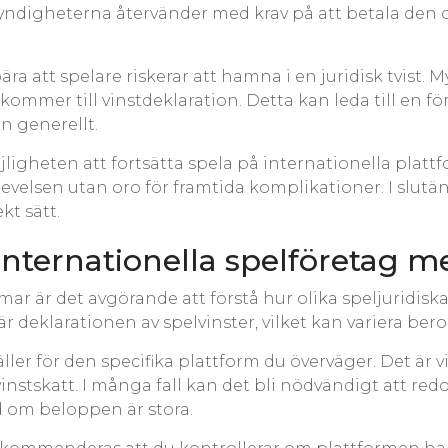
t myndigheterna återvänder med krav på att betala den 
ra att spelare riskerar att hamna i en juridisk tvist. 
ommer till vinstdeklaration. Detta kan leda till en för
 generellt.
ligheten att fortsätta spela på internationella plattfo
levelsen utan oro för framtida komplikationer. I slu
kt sätt.
ga internationella spelföretag
rmar är det avgörande att förstå hur olika speljuridis
r deklarationen av spelvinster, vilket kan variera ber
äller för den specifika plattform du överväger. Det är 
instskatt. I många fall kan det bli nödvändigt att red
ld om beloppen är stora.