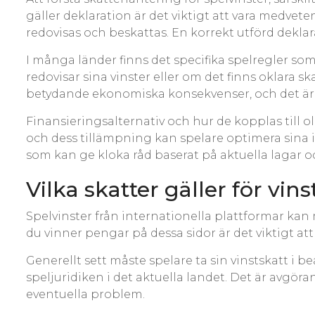
gäller deklaration är det viktigt att vara medvet
redovisas och beskattas. En korrekt utförd dekla
I många länder finns det specifika spelregler so
redovisar sina vinster eller om det finns oklara s
betydande ekonomiska konsekvenser, och det är dä
Finansieringsalternativ och hur de kopplas till o
och dess tillämpning kan spelare optimera sina in
som kan ge kloka råd baserat på aktuella lagar och
Vilka skatter gäller för vin
Spelvinster från internationella plattformar kan
du vinner pengar på dessa sidor är det viktigt att
Generellt sett måste spelare ta sin vinstskatt i 
speljuridiken i det aktuella landet. Det är avgör
eventuella problem.