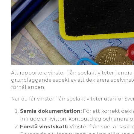
Att rapportera vinster från spelaktiviteter i an
grundläggande aspekt av att deklarera spelvinst
förhållanden.
När du får vinster från spelaktiviteter utanför Sve
Samla dokumentation:
För att korrekt dekl
inkluderar kvitton, kontoutdrag och andra o
Förstå vinstskatt:
Vinster från spel är skatt