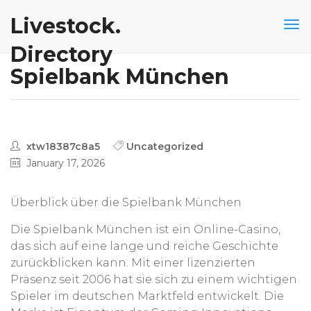
Livestock.
Directory
Spielbank München
xtw18387c8a5
Uncategorized
January 17, 2026
Überblick über die Spielbank München
Die Spielbank München ist ein Online-Casino,
das sich auf eine lange und reiche Geschichte
zurückblicken kann. Mit einer lizenzierten
Präsenz seit 2006 hat sie sich zu einem wichtigen
Spieler im deutschen Marktfeld entwickelt. Die