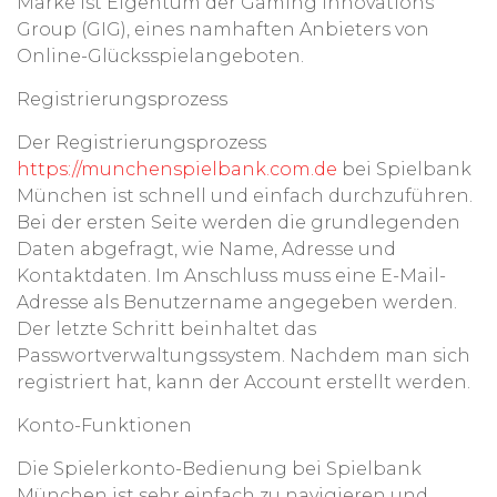
Marke ist Eigentum der Gaming Innovations
Group (GIG), eines namhaften Anbieters von
Online-Glücksspielangeboten.
Registrierungsprozess
Der Registrierungsprozess
https://munchenspielbank.com.de
bei Spielbank
München ist schnell und einfach durchzuführen.
Bei der ersten Seite werden die grundlegenden
Daten abgefragt, wie Name, Adresse und
Kontaktdaten. Im Anschluss muss eine E-Mail-
Adresse als Benutzername angegeben werden.
Der letzte Schritt beinhaltet das
Passwortverwaltungssystem. Nachdem man sich
registriert hat, kann der Account erstellt werden.
Konto-Funktionen
Die Spielerkonto-Bedienung bei Spielbank
München ist sehr einfach zu navigieren und