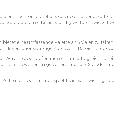
 spielen möchten, bietet das Casino eine benutzerfre
r Spielbereich selbst ist ständig weiterentwickelt w
bietet eine umfassende Palette an Spielen zu fairen 
 es als vertrauenswürdige Adresse im Bereich Glück
il-Adresse überprüfen müssen, um erfolgreich zu sein. 
m Casino weiterhin gesichert sind, falls Sie oder a
e Zeit für ein bestimmtes Spiel. Es ist sehr wichtig 