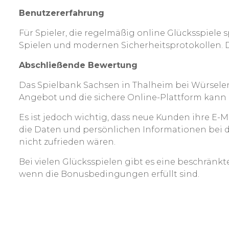
Benutzererfahrung
Für Spieler, die regelmäßig online Glücksspiele
Spielen und modernen Sicherheitsprotokollen. De
Abschließende Bewertung
Das Spielbank Sachsen in Thalheim bei Würselen 
Angebot und die sichere Online-Plattform kann
Es ist jedoch wichtig, dass neue Kunden ihre E-Ma
die Daten und persönlichen Informationen bei de
nicht zufrieden wären.
Bei vielen Glücksspielen gibt es eine beschränkt
wenn die Bonusbedingungen erfüllt sind.