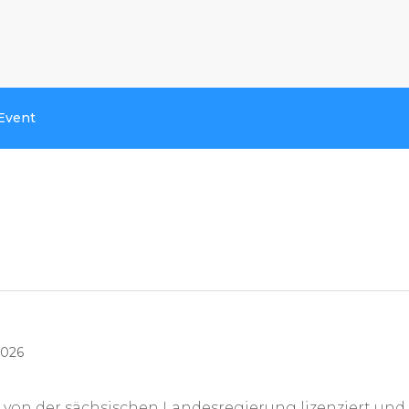
Event
2026
s von der sächsischen Landesregierung lizenziert und 