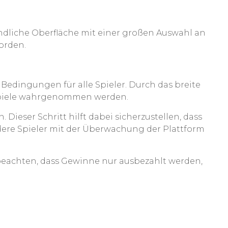
undliche Oberfläche mit einer großen Auswahl an
orden.
Bedingungen für alle Spieler. Durch das breite
sspiele wahrgenommen werden.
Dieser Schritt hilft dabei sicherzustellen, dass
ndere Spieler mit der Überwachung der Plattform
zu beachten, dass Gewinne nur ausbezahlt werden,