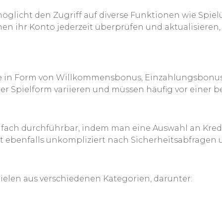
öglicht den Zugriff auf diverse Funktionen wie Spie
 ihr Konto jederzeit überprüfen und aktualisieren, 
, die in Form von Willkommensbonus, Einzahlungsbo
 Spielform variieren und müssen häufig vor einer b
nfach durchführbar, indem man eine Auswahl an Kreditk
t ebenfalls unkompliziert nach Sicherheitsabfragen
pielen aus verschiedenen Kategorien, darunter: