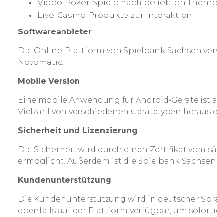
Video-Poker-Spiele nach beliebten Them
Live-Casino-Produkte zur Interaktion
Softwareanbieter
Die Online-Plattform von Spielbank Sachsen ve
Novomatic.
Mobile Version
Eine mobile Anwendung für Android-Geräte ist a
Vielzahl von verschiedenen Gerätetypen heraus 
Sicherheit und Lizenzierung
Die Sicherheit wird durch einen Zertifikat vom
ermöglicht. Außerdem ist die Spielbank Sachsen
Kundenunterstützung
Die Kundenunterstützung wird in deutscher Spra
ebenfalls auf der Plattform verfügbar, um sofort