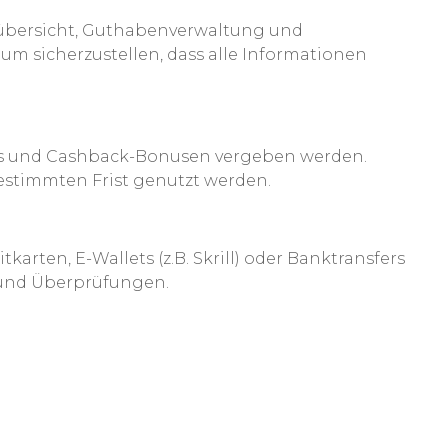
lübersicht, Guthabenverwaltung und
um sicherzustellen, dass alle Informationen
nus und Cashback-Bonusen vergeben werden.
estimmten Frist genutzt werden.
arten, E-Wallets (z.B. Skrill) oder Banktransfers
 und Überprüfungen.