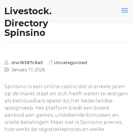
Livestock.
Directory
Spinsino
xtw18387c8a5
Uncategorized
January 17, 2026
Spinsino is een online casino dat al enkele jaren
op de markt staat en zich heeft weten te vestigen
als betrouwbare speler bij het Nederlandse
spelgroeep. Het platform biedt een breed
aanbod aan games, uitstekende bonussen en
snelle betalingen. Maar wat is Spinsino precies,
hoe werkt de registratieproces en welke