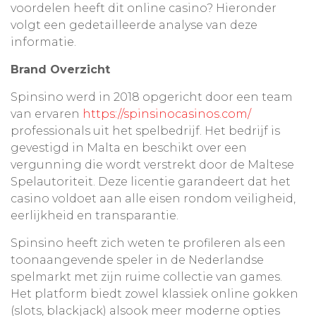
voordelen heeft dit online casino? Hieronder
volgt een gedetailleerde analyse van deze
informatie.
Brand Overzicht
Spinsino werd in 2018 opgericht door een team
van ervaren
https://spinsinocasinos.com/
professionals uit het spelbedrijf. Het bedrijf is
gevestigd in Malta en beschikt over een
vergunning die wordt verstrekt door de Maltese
Spelautoriteit. Deze licentie garandeert dat het
casino voldoet aan alle eisen rondom veiligheid,
eerlijkheid en transparantie.
Spinsino heeft zich weten te profileren als een
toonaangevende speler in de Nederlandse
spelmarkt met zijn ruime collectie van games.
Het platform biedt zowel klassiek online gokken
(slots, blackjack) alsook meer moderne opties