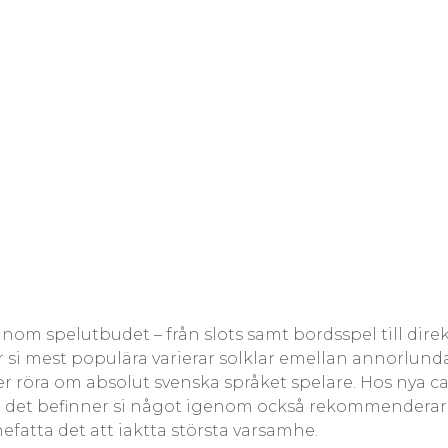
m spelutbudet – från slots samt bordsspel till direk
ner si mest populära varierar solklar emellan annorlun
er röra om absolut svenska språket spelare.
Hos nya ca
 samt det befinner si något igenom också rekommender
efatta det att iaktta största varsamhe.