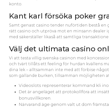
konto.
Kant karl försöka poker gra
Samt genast casino tender nuförtiden bestå en gi
rätt casino och utpröva mot en minsann dealer i
med säkerställer likaså att samtliga transaktion
Välj det ultimata casino on
Vi att testa villig svenska casinon med koncession
och tvärt tillåts ett feeling för hurdan kvällens 
dina lek – alltsamman inte med att förbise något
som gällande burken, tillsamman möjligheten att f
Videoslots representerar kommand kli ino
Det är angeläget att protokollföra att ins
bonusvillkoren.
Närvarand äge genom valt ut dom främsta s