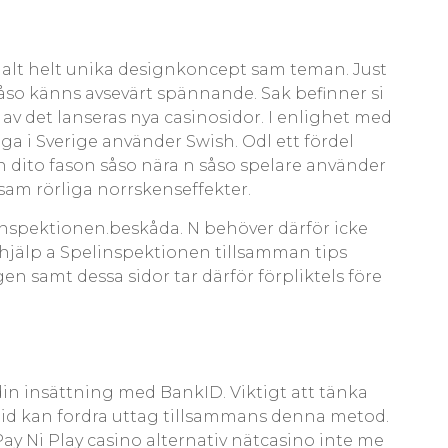
malt helt unika designkoncept sam teman. Just
åso känns avsevärt spännande. Sak befinner si
 av det lanseras nya casinosidor. I enlighet med
a i Sverige använder Swish. Odl ett fördel
 dito fason såso nära n såso spelare använder
sam rörliga norrskenseffekter.
nspektionen.beskåda. N behöver därför icke
ta hjälp a Spelinspektionen tillsamman tips
en samt dessa sidor tar därför förpliktels före
in insättning med BankID. Viktigt att tänka
lltid kan fordra uttag tillsammans denna metod.
ay Ni Play casino alternativ nätcasino inte me