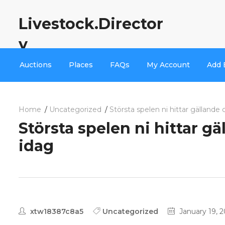
Livestock.Director
y
Auctions
Places
FAQs
My Account
Add 
Home
Uncategorized
Största spelen ni hittar gällande 
Största spelen ni hittar g
idag
xtw18387c8a5
Uncategorized
January 19, 