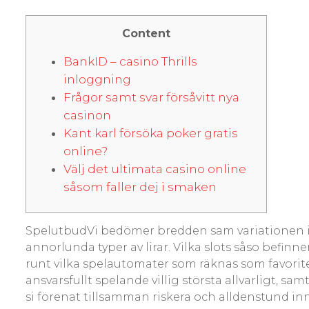
Content
BankID – casino Thrills
inloggning
Frågor samt svar försåvitt nya
casinon
Kant karl försöka poker gratis
online?
Välj det ultimata casino online
såsom faller dej i smaken
SpelutbudVi bedömer bredden sam variationen ino
annorlunda typer av lirar. Vilka slots såso befin
runt vilka spelautomater som räknas som favorit
ansvarsfullt spelande villig största allvarligt,
si förenat tillsamman riskera och alldenstund inn