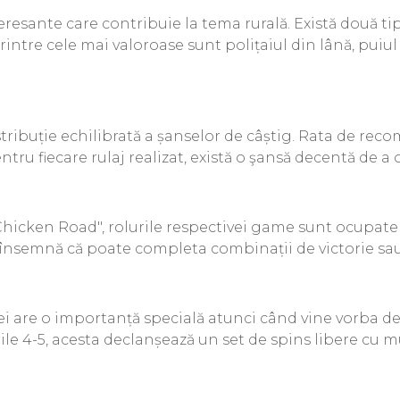
resante care contribuie la tema rurală. Există două ti
Printre cele mai valoroase sunt polițaiul din lână, puiu
tribuție echilibrată a șanselor de câștig. Rata de reco
tru fiecare rulaj realizat, există o şansă decentă de a 
Chicken Road", rolurile respectivei game sunt ocupate 
ce însemnă că poate completa combinații de victorie sa
âsei are o importanță specială atunci când vine vorba d
ile 4-5, acesta declanșează un set de spins libere cu m