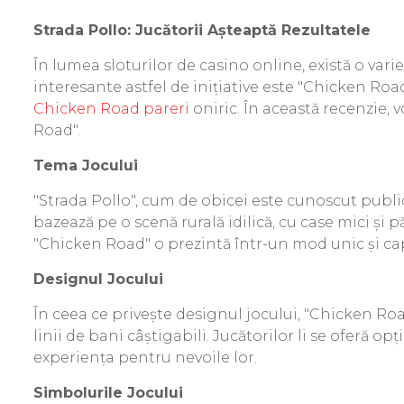
Strada Pollo: Jucătorii Așteaptă Rezultatele
În lumea sloturilor de casino online, există o vari
interesante astfel de inițiative este "Chicken Roa
Chicken Road pareri
oniric. În această recenzie, v
Road".
Tema Jocului
"Strada Pollo", cum de obicei este cunoscut publi
bazează pe o scenă rurală idilică, cu case mici și 
"Chicken Road" o prezintă într-un mod unic și ca
Designul Jocului
În ceea ce privește designul jocului, "Chicken Roa
linii de bani câștigabili. Jucătorilor li se oferă o
experiența pentru nevoile lor.
Simbolurile Jocului