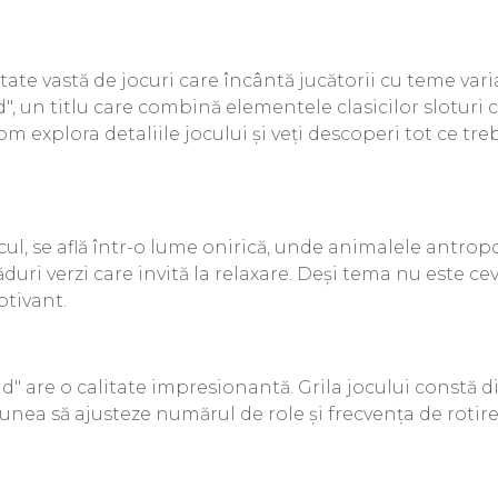
etate vastă de jocuri care încântă jucătorii cu teme var
d", un titlu care combină elementele clasicilor sloturi
om explora detaliile jocului și veți descoperi tot ce tr
cul, se află într-o lume onirică, unde animalele antrop
păduri verzi care invită la relaxare. Deși tema nu este c
ptivant.
d" are o calitate impresionantă. Grila jocului constă d
pțiunea să ajusteze numărul de role și frecvența de rotire