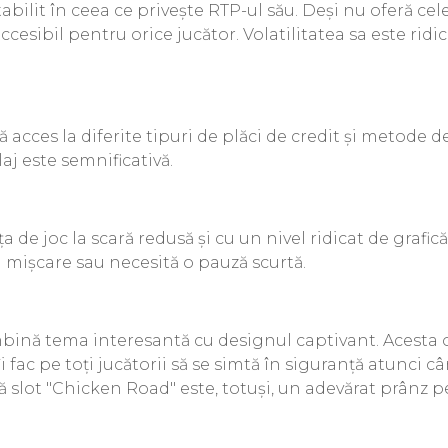
tabilit în ceea ce privește RTP-ul său. Deși nu oferă ce
 accesibil pentru orice jucător. Volatilitatea sa este ri
 acces la diferite tipuri de plăci de credit și metode d
aj este semnificativă.
 de joc la scară redusă și cu un nivel ridicat de grafic
n mișcare sau necesită o pauză scurtă.
bină tema interesantă cu designul captivant. Acesta o
i fac pe toți jucătorii să se simtă în siguranță atunci c
slot "Chicken Road" este, totuși, un adevărat prânz pe