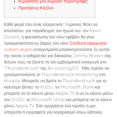
Κερδίσατε μια δωρεάν περιστροφή
Προτάσεις Καζίνο
Κάθε φορά που ένας εξαιρετικός 16χρονος θέλει να
απολαύσει, για παράδειγμα, τον ήρωά του, τον Kevin
Durant, η φαντασίωση του νέου εφήβου θα γίνει
πραγματικότητα εις βάρος του νέου
Σύνδεση εφαρμογής
vulkan vegas
επαγγελματία μπασκετμπολίστα. Σε αυτήν
την ταινία, ο κιθαρίστας και δάσκαλος Jimmy Brown σας
δείχνει πώς να ζήσετε τη νέα εμβληματική εισαγωγή στο
"Thunderstruck" της Air cooling/DC.
Ήδη πρέπει να
χρησιμοποιήσετε το Thunderstruck streaming στο
Hoopla. Μπορείτε να βρείτε το Thunderstruck για το
καλύτερο βίντεο, το VUDU, το Microsoft Store και
μπορείτε να το κάνετε μέσω Apple TV ή να το κάνετε μέσω
του VUDU, το Microsoft Shop και μπορείτε να το κάνετε
μέσω Apple TV. Εάν αγοράσετε ένα προϊόν ή μια
υπηρεσία ή εγγραφείτε για λογαριασμό λόγω κάποιας