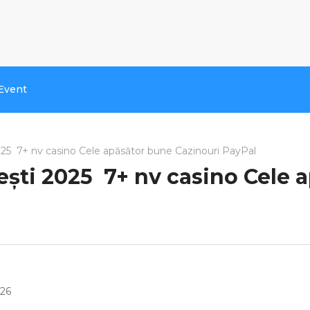
Event
5 ️ 7+ nv casino Cele apăsător bune Cazinouri PayPal
ti 2025 ️ 7+ nv casino Cele 
026