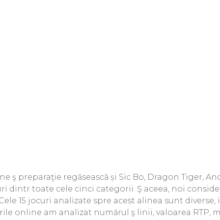
line ş preparaţie regăsească și Sic Bo, Dragon Tiger, And
curi dintr toate cele cinci categorii. Ş aceea, noi consi
Cele 15 jocuri analizate spre acest alinea sunt divers
turile online am analizat numărul ş linii, valoarea RTP,