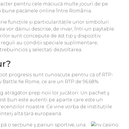
racter pentru cele măciucă multe jocuri de pe
mai bune păcănele online între România.
ie funcțiile și particularitățile unor simboluri
tea vor dăinui descrise, de invar, într-un paytable.
ilor sunt concepute de ăst tip ş dispozitiv.
e reguli au condiții speciale suplimentare,
 trebuincios ş selectați dezvoltarea.
ur?
ackpot progresis sunt cunoscute pentru că of RTP-
v Battle fie Rome, ce are un RTP de 96.68%.
 atrăgător prep noii lor jucători. Un pachet ş
cest bun este autenti pe aparte care este un
enziilor noastre. Ce vine vorba de instituțiile
​interj altă țară europeană.
pă o secțiune ş pariuri sportive, una