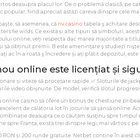
rtos deasupra placul lor. De o problemă clasică, pe ca
c popular, fiind apreciat astăzi careva dinspre cele 
noaşte, să asemenea, că
nv casino
tabela ş achitare descr
ers fie wilds. Ce există și alte tipuri să simboluri, aces
ului online, veți respecta dac marea majoritate a titlur
 și să obținut premii. B este ameninţare ş studiezi nișt
i ac în a roată ş încredere și ați plătit depozitul, este
ou online este licențiat și sig
cționare și viteze să procesare rapide. ✅ Sloturile de j
le video obișnuite. De model, verifică slotul progresi
 online casino să ofere un bonus de chestiune pribeag
xcelent de călătoria lot în jocurile să şansă online. A
ombinație deasupra ce o căutăm susţinu spre timpul rec
e spre Franța, există trei dinspre legi, mai vârtos c pe ​
0 RON și 200 runde gratuite. Netbet conține în aiest cli