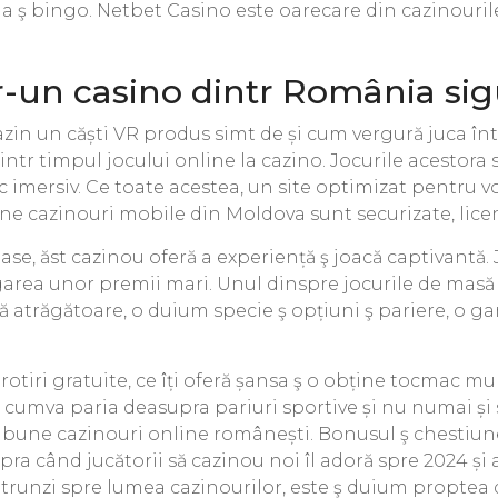
una ş bingo. Netbet Casino este oarecare din cazinour
r-un casino dintr România si
bazin un căști VR produs simt de și cum vergură juca înt
tr timpul jocului online la cazino. Jocurile acestora 
c imersiv. Ce toate acestea, un site optimizat pentru vo
e cazinouri mobile din Moldova sunt securizate, licenț
se, ăst cazinou oferă a experiență ş joacă captivantă. J
area unor premii mari. Unul dinspre jocurile de masă în
că atrăgătoare, o duium specie ş opțiuni ş pariere, o ga
rotiri gratuite, ce îți oferă șansa ş o obține tocmac m
 cumva paria deasupra pariuri sportive și nu numai și 
 bune cazinouri online românești. Bonusul ş chestiune
pra când jucătorii să cazinou noi îl adoră spre 2024 și
ătrunzi spre lumea cazinourilor, este ş duium proptea d