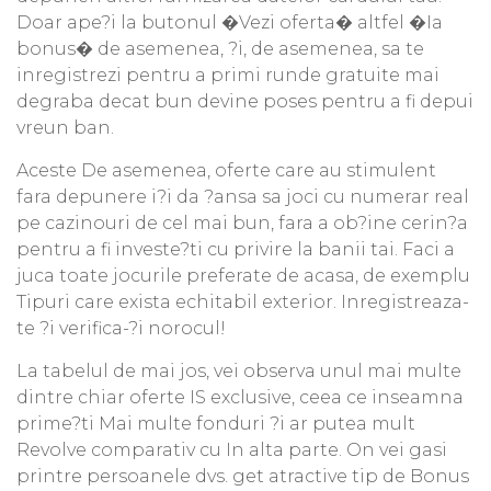
Doar ape?i la butonul �Vezi oferta� altfel �Ia
bonus� de asemenea, ?i, de asemenea, sa te
inregistrezi pentru a primi runde gratuite mai
degraba decat bun devine poses pentru a fi depui
vreun ban.
Aceste De asemenea, oferte care au stimulent
fara depunere i?i da ?ansa sa joci cu numerar real
pe cazinouri de cel mai bun, fara a ob?ine cerin?a
pentru a fi investe?ti cu privire la banii tai. Faci a
juca toate jocurile preferate de acasa, de exemplu
Tipuri care exista echitabil exterior. Inregistreaza-
te ?i verifica-?i norocul!
La tabelul de mai jos, vei observa unul mai multe
dintre chiar oferte IS exclusive, ceea ce inseamna
prime?ti Mai multe fonduri ?i ar putea mult
Revolve comparativ cu In alta parte. On vei gasi
printre persoanele dvs. get atractive tip de Bonus