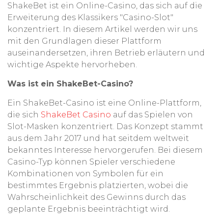
ShakeBet ist ein Online-Casino, das sich auf die
Erweiterung des Klassikers "Casino-Slot"
konzentriert. In diesem Artikel werden wir uns
mit den Grundlagen dieser Plattform
auseinandersetzen, ihren Betrieb erläutern und
wichtige Aspekte hervorheben.
Was ist ein ShakeBet-Casino?
Ein ShakeBet-Casino ist eine Online-Plattform,
die sich
ShakeBet Casino
auf das Spielen von
Slot-Masken konzentriert. Das Konzept stammt
aus dem Jahr 2017 und hat seitdem weltweit
bekanntes Interesse hervorgerufen. Bei diesem
Casino-Typ können Spieler verschiedene
Kombinationen von Symbolen für ein
bestimmtes Ergebnis platzierten, wobei die
Wahrscheinlichkeit des Gewinns durch das
geplante Ergebnis beeinträchtigt wird.